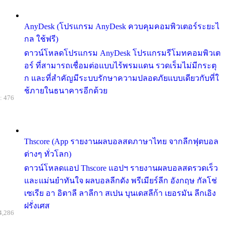
AnyDesk (โปรแกรม AnyDesk ควบคุมคอมพิวเตอร์ระยะไ
กล ใช้ฟรี)
ดาวน์โหลดโปรแกรม AnyDesk โปรแกรมรีโมทคอมพิวเต
อร์ ที่สามารถเชื่อมต่อแบบไร้พรมแดน รวดเร็มไม่มีกระตุ
ก และที่สำคัญมีระบบรักษาความปลอดภัยแบบเดียวกับที่ใ
ช้ภายในธนาคารอีกด้วย
: 476
Thscore (App รายงานผลบอลสดภาษาไทย จากลีกฟุตบอล
ต่างๆ ทั่วโลก)
ดาวน์โหลดแอป Thscore แอปฯ รายงานผลบอลสดรวดเร็ว
และแม่นยำทันใจ ผลบอลลีกดัง พรีเมียร์ลีก อังกฤษ กัลโช่
เซเรีย อา อิตาลี ลาลีกา สเปน บุนเดสลีก้า เยอรมัน ลีกเอิง
ฝรั่งเศส
4,286