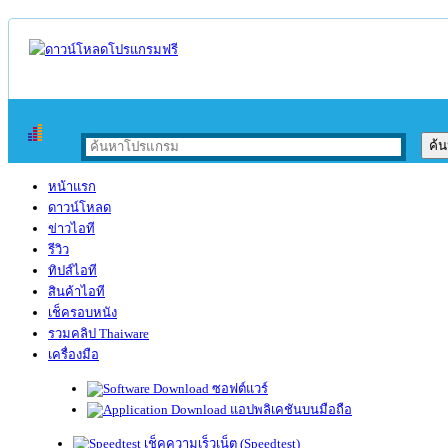
หน้าแรก
ดาวน์โหลด
ข่าวไอที
รีวิว
ทิปส์ไอที
สินค้าไอที
เช็ครอบหนัง
รวมคลิป Thaiware
เครื่องมือ
ซอฟต์แวร์
แอปพลิเคชันบนมือถือ
เช็คความเร็วเน็ต (Speedtest)