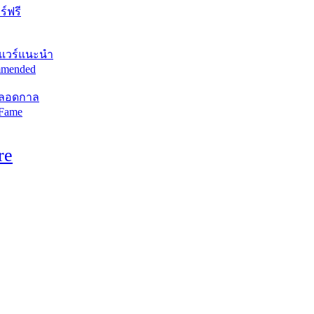
์ฟรี
แวร์แนะนำ
mended
ตลอดกาล
 Fame
re