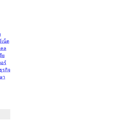
ด
์เน็ต
คคล
ดีย
อร์
ุรกิจ
ษา