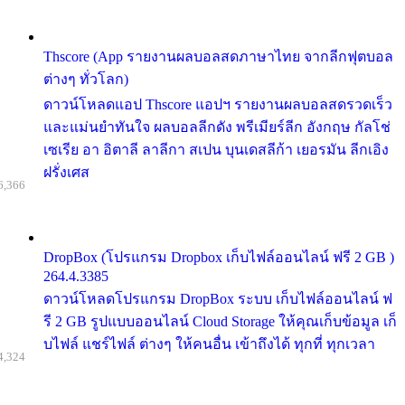
Thscore (App รายงานผลบอลสดภาษาไทย จากลีกฟุตบอล
ต่างๆ ทั่วโลก)
ดาวน์โหลดแอป Thscore แอปฯ รายงานผลบอลสดรวดเร็ว
และแม่นยำทันใจ ผลบอลลีกดัง พรีเมียร์ลีก อังกฤษ กัลโช่
เซเรีย อา อิตาลี ลาลีกา สเปน บุนเดสลีก้า เยอรมัน ลีกเอิง
ฝรั่งเศส
6,366
DropBox (โปรแกรม Dropbox เก็บไฟล์ออนไลน์ ฟรี 2 GB )
264.4.3385
ดาวน์โหลดโปรแกรม DropBox ระบบ เก็บไฟล์ออนไลน์ ฟ
รี 2 GB รูปแบบออนไลน์ Cloud Storage ให้คุณเก็บข้อมูล เก็
บไฟล์ แชร์ไฟล์ ต่างๆ ให้คนอื่น เข้าถึงได้ ทุกที่ ทุกเวลา
4,324