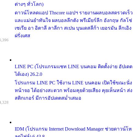
ต่างๆ ทั่วโลก)
ดาวน์โหลดแอป Thscore แอปฯ รายงานผลบอลสดรวดเร็ว
และแม่นยำทันใจ ผลบอลลีกดัง พรีเมียร์ลีก อังกฤษ กัลโช่
เซเรีย อา อิตาลี ลาลีกา สเปน บุนเดสลีก้า เยอรมัน ลีกเอิง
ฝรั่งเศส
6,396
LINE PC (โปรแกรมแชท LINE บนคอม ติดตั้งง่าย อัปเดต
ได้เอง) 26.2.0
โปรแกรม LINE PC ใช้งาน LINE บนคอม เปิดใช้ขณะนั่ง
หน้าจอ ได้อย่างสะดวก พร้อมคุยด้วยเสียง คุยเห็นหน้า ส่ง
สติกเกอร์ มีการอัปเดตสม่ำเสมอ
4,328
IDM (โปรแกรม Internet Download Manager ช่วยดาวน์โห
ลดไฟล์) 6.43.8