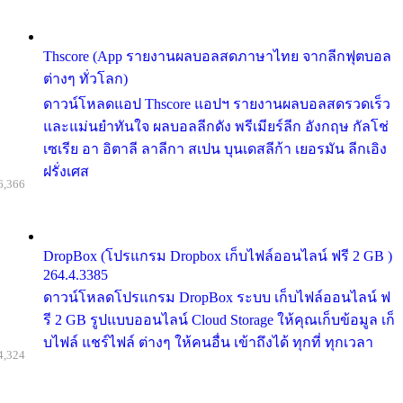
Thscore (App รายงานผลบอลสดภาษาไทย จากลีกฟุตบอล
ต่างๆ ทั่วโลก)
ดาวน์โหลดแอป Thscore แอปฯ รายงานผลบอลสดรวดเร็ว
และแม่นยำทันใจ ผลบอลลีกดัง พรีเมียร์ลีก อังกฤษ กัลโช่
เซเรีย อา อิตาลี ลาลีกา สเปน บุนเดสลีก้า เยอรมัน ลีกเอิง
ฝรั่งเศส
6,366
DropBox (โปรแกรม Dropbox เก็บไฟล์ออนไลน์ ฟรี 2 GB )
264.4.3385
ดาวน์โหลดโปรแกรม DropBox ระบบ เก็บไฟล์ออนไลน์ ฟ
รี 2 GB รูปแบบออนไลน์ Cloud Storage ให้คุณเก็บข้อมูล เก็
บไฟล์ แชร์ไฟล์ ต่างๆ ให้คนอื่น เข้าถึงได้ ทุกที่ ทุกเวลา
4,324