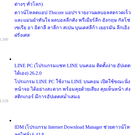
ต่างๆ ทั่วโลก)
ดาวน์โหลดแอป Thscore แอปฯ รายงานผลบอลสดรวดเร็ว
และแม่นยำทันใจ ผลบอลลีกดัง พรีเมียร์ลีก อังกฤษ กัลโช่
เซเรีย อา อิตาลี ลาลีกา สเปน บุนเดสลีก้า เยอรมัน ลีกเอิง
ฝรั่งเศส
6,396
LINE PC (โปรแกรมแชท LINE บนคอม ติดตั้งง่าย อัปเดต
ได้เอง) 26.2.0
โปรแกรม LINE PC ใช้งาน LINE บนคอม เปิดใช้ขณะนั่ง
หน้าจอ ได้อย่างสะดวก พร้อมคุยด้วยเสียง คุยเห็นหน้า ส่ง
สติกเกอร์ มีการอัปเดตสม่ำเสมอ
4,328
IDM (โปรแกรม Internet Download Manager ช่วยดาวน์โห
ลดไฟล์) 6.43.8