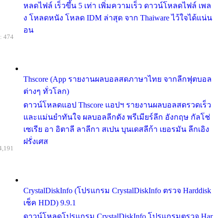
หลดไฟล์ เร็วขึ้น 5 เท่า เพิ่มความเร็ว ดาวน์โหลดไฟล์ เพล
ง โหลดหนัง โหลด IDM ล่าสุด จาก Thaiware ไว้ใจได้แน่น
อน
: 474
Thscore (App รายงานผลบอลสดภาษาไทย จากลีกฟุตบอล
ต่างๆ ทั่วโลก)
ดาวน์โหลดแอป Thscore แอปฯ รายงานผลบอลสดรวดเร็ว
และแม่นยำทันใจ ผลบอลลีกดัง พรีเมียร์ลีก อังกฤษ กัลโช่
เซเรีย อา อิตาลี ลาลีกา สเปน บุนเดสลีก้า เยอรมัน ลีกเอิง
ฝรั่งเศส
4,191
CrystalDiskInfo (โปรแกรม CrystalDiskInfo ตรวจ Harddisk
เช็ค HDD) 9.9.1
ดาวน์โหลดโปรแกรม CrystalDiskInfo โปรแกรมตรวจ Har