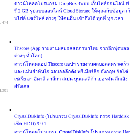
ดาวน์โหลดโปรแกรม DropBox ระบบ เก็บไฟล์ออนไลน์ ฟ
รี 2 GB รูปแบบออนไลน์ Cloud Storage ให้คุณเก็บข้อมูล เก็
บไฟล์ แชร์ไฟล์ ต่างๆ ให้คนอื่น เข้าถึงได้ ทุกที่ ทุกเวลา
: 474
Thscore (App รายงานผลบอลสดภาษาไทย จากลีกฟุตบอล
ต่างๆ ทั่วโลก)
ดาวน์โหลดแอป Thscore แอปฯ รายงานผลบอลสดรวดเร็ว
และแม่นยำทันใจ ผลบอลลีกดัง พรีเมียร์ลีก อังกฤษ กัลโช่
เซเรีย อา อิตาลี ลาลีกา สเปน บุนเดสลีก้า เยอรมัน ลีกเอิง
ฝรั่งเศส
4,301
CrystalDiskInfo (โปรแกรม CrystalDiskInfo ตรวจ Harddisk
เช็ค HDD) 9.9.1
ดาวน์โหลดโปรแกรม CrystalDiskInfo โปรแกรมตรวจ Har