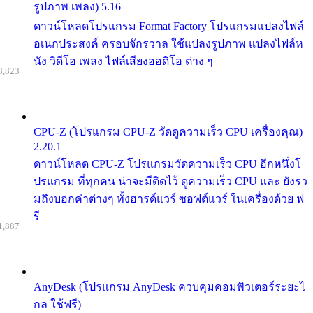
รูปภาพ เพลง) 5.16
ดาวน์โหลดโปรแกรม Format Factory โปรแกรมแปลงไฟล์
อเนกประสงค์ ครอบจักรวาล ใช้แปลงรูปภาพ แปลงไฟล์ห
นัง วิดีโอ เพลง ไฟล์เสียงออดิโอ ต่าง ๆ
8,823
CPU-Z (โปรแกรม CPU-Z วัดดูความเร็ว CPU เครื่องคุณ)
2.20.1
ดาวน์โหลด CPU-Z โปรแกรมวัดความเร็ว CPU อีกหนึ่งโ
ปรแกรม ที่ทุกคน น่าจะมีติดไว้ ดูความเร็ว CPU และ ยังรว
มถึงบอกค่าต่างๆ ทั้งฮารด์แวร์ ซอฟต์แวร์ ในเครื่องด้วย ฟ
รี
1,887
AnyDesk (โปรแกรม AnyDesk ควบคุมคอมพิวเตอร์ระยะไ
กล ใช้ฟรี)