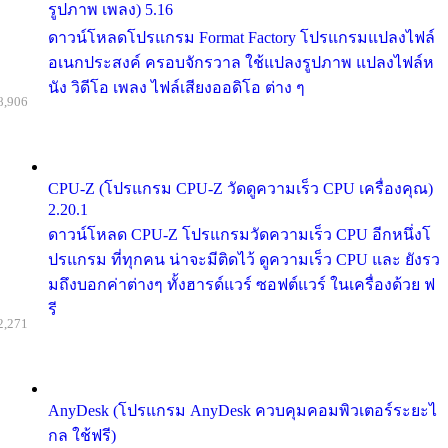
รูปภาพ เพลง) 5.16
ดาวน์โหลดโปรแกรม Format Factory โปรแกรมแปลงไฟล์
อเนกประสงค์ ครอบจักรวาล ใช้แปลงรูปภาพ แปลงไฟล์ห
นัง วิดีโอ เพลง ไฟล์เสียงออดิโอ ต่าง ๆ
8,906
CPU-Z (โปรแกรม CPU-Z วัดดูความเร็ว CPU เครื่องคุณ)
2.20.1
ดาวน์โหลด CPU-Z โปรแกรมวัดความเร็ว CPU อีกหนึ่งโ
ปรแกรม ที่ทุกคน น่าจะมีติดไว้ ดูความเร็ว CPU และ ยังรว
มถึงบอกค่าต่างๆ ทั้งฮารด์แวร์ ซอฟต์แวร์ ในเครื่องด้วย ฟ
รี
2,271
AnyDesk (โปรแกรม AnyDesk ควบคุมคอมพิวเตอร์ระยะไ
กล ใช้ฟรี)