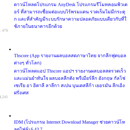
ดาวน์โหลดโปรแกรม AnyDesk โปรแกรมรีโมทคอมพิวเต
อร์ ที่สามารถเชื่อมต่อแบบไร้พรมแดน รวดเร็มไม่มีกระตุ
ก และที่สำคัญมีระบบรักษาความปลอดภัยแบบเดียวกับที่ใ
ช้ภายในธนาคารอีกด้วย
: 476
Thscore (App รายงานผลบอลสดภาษาไทย จากลีกฟุตบอล
ต่างๆ ทั่วโลก)
ดาวน์โหลดแอป Thscore แอปฯ รายงานผลบอลสดรวดเร็ว
และแม่นยำทันใจ ผลบอลลีกดัง พรีเมียร์ลีก อังกฤษ กัลโช่
เซเรีย อา อิตาลี ลาลีกา สเปน บุนเดสลีก้า เยอรมัน ลีกเอิง
ฝรั่งเศส
4,241
IDM (โปรแกรม Internet Download Manager ช่วยดาวน์โห
ลดไฟล์) 6.43.7