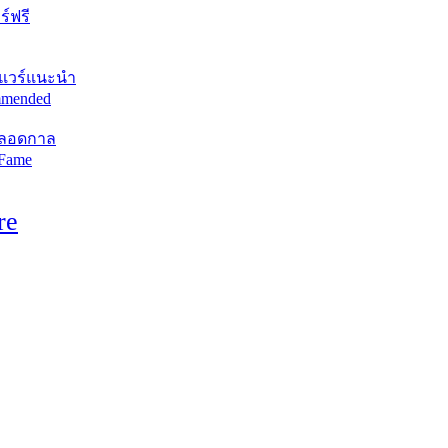
์ฟรี
แวร์แนะนำ
mended
ตลอดกาล
 Fame
re