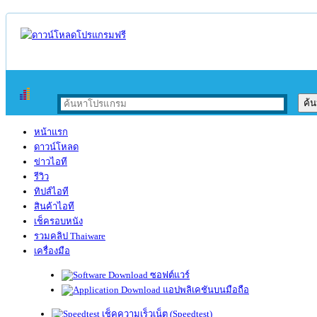
หน้าแรก
ดาวน์โหลด
ข่าวไอที
รีวิว
ทิปส์ไอที
สินค้าไอที
เช็ครอบหนัง
รวมคลิป Thaiware
เครื่องมือ
ซอฟต์แวร์
แอปพลิเคชันบนมือถือ
เช็คความเร็วเน็ต (Speedtest)