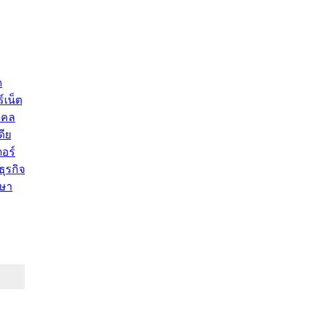
ด
์เน็ต
คคล
ดีย
อร์
ุรกิจ
ษา