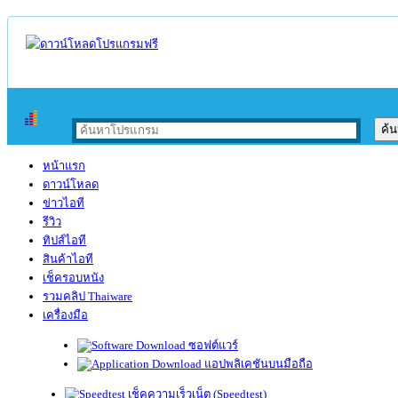
หน้าแรก
ดาวน์โหลด
ข่าวไอที
รีวิว
ทิปส์ไอที
สินค้าไอที
เช็ครอบหนัง
รวมคลิป Thaiware
เครื่องมือ
ซอฟต์แวร์
แอปพลิเคชันบนมือถือ
เช็คความเร็วเน็ต (Speedtest)