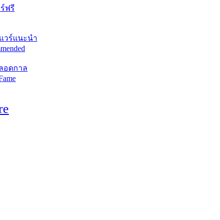
์ฟรี
แวร์แนะนำ
mended
ตลอดกาล
 Fame
re