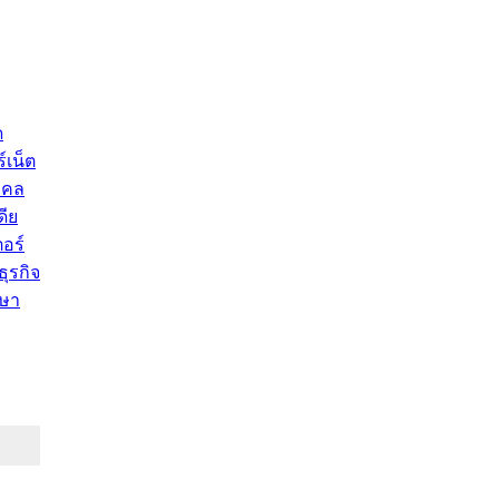
ด
์เน็ต
คคล
ดีย
อร์
ุรกิจ
ษา