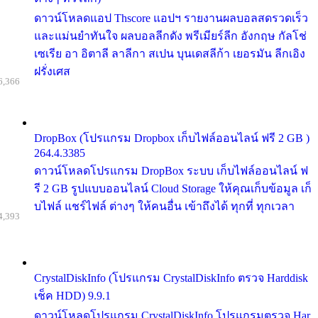
ดาวน์โหลดแอป Thscore แอปฯ รายงานผลบอลสดรวดเร็ว
และแม่นยำทันใจ ผลบอลลีกดัง พรีเมียร์ลีก อังกฤษ กัลโช่
เซเรีย อา อิตาลี ลาลีกา สเปน บุนเดสลีก้า เยอรมัน ลีกเอิง
ฝรั่งเศส
6,366
DropBox (โปรแกรม Dropbox เก็บไฟล์ออนไลน์ ฟรี 2 GB )
264.4.3385
ดาวน์โหลดโปรแกรม DropBox ระบบ เก็บไฟล์ออนไลน์ ฟ
รี 2 GB รูปแบบออนไลน์ Cloud Storage ให้คุณเก็บข้อมูล เก็
บไฟล์ แชร์ไฟล์ ต่างๆ ให้คนอื่น เข้าถึงได้ ทุกที่ ทุกเวลา
4,393
CrystalDiskInfo (โปรแกรม CrystalDiskInfo ตรวจ Harddisk
เช็ค HDD) 9.9.1
ดาวน์โหลดโปรแกรม CrystalDiskInfo โปรแกรมตรวจ Har