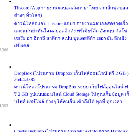
Thscore (App รายงานผลบอลสดภาษาไทย จากลีกฟุตบอล
ต่างๆ ทั่วโลก)
ดาวน์โหลดแอป Thscore แอปฯ รายงานผลบอลสดรวดเร็ว
และแม่นยำทันใจ ผลบอลลีกดัง พรีเมียร์ลีก อังกฤษ กัลโช่
เซเรีย อา อิตาลี ลาลีกา สเปน บุนเดสลีก้า เยอรมัน ลีกเอิง
ฝรั่งเศส
6,366
DropBox (โปรแกรม Dropbox เก็บไฟล์ออนไลน์ ฟรี 2 GB )
264.4.3385
ดาวน์โหลดโปรแกรม DropBox ระบบ เก็บไฟล์ออนไลน์ ฟ
รี 2 GB รูปแบบออนไลน์ Cloud Storage ให้คุณเก็บข้อมูล เก็
บไฟล์ แชร์ไฟล์ ต่างๆ ให้คนอื่น เข้าถึงได้ ทุกที่ ทุกเวลา
4,393
CrystalDiskInfo (โปรแกรม CrystalDiskInfo ตรวจ Harddisk