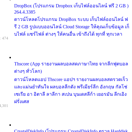
DropBox (โปรแกรม Dropbox เก็บไฟล์ออนไลน์ ฟรี 2 GB )
264.4.3385
ดาวน์โหลดโปรแกรม DropBox ระบบ เก็บไฟล์ออนไลน์ ฟ
รี 2 GB รูปแบบออนไลน์ Cloud Storage ให้คุณเก็บข้อมูล เก็
บไฟล์ แชร์ไฟล์ ต่างๆ ให้คนอื่น เข้าถึงได้ ทุกที่ ทุกเวลา
: 474
Thscore (App รายงานผลบอลสดภาษาไทย จากลีกฟุตบอล
ต่างๆ ทั่วโลก)
ดาวน์โหลดแอป Thscore แอปฯ รายงานผลบอลสดรวดเร็ว
และแม่นยำทันใจ ผลบอลลีกดัง พรีเมียร์ลีก อังกฤษ กัลโช่
เซเรีย อา อิตาลี ลาลีกา สเปน บุนเดสลีก้า เยอรมัน ลีกเอิง
ฝรั่งเศส
4,301
CrystalDiskInfo (โปรแกรม CrystalDiskInfo ตรวจ Harddisk