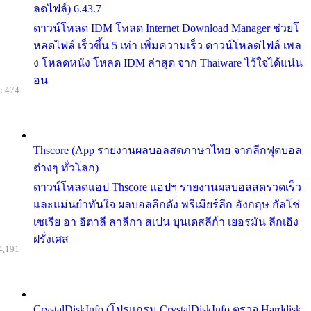
ลดไฟล์) 6.43.7
ดาวน์โหลด IDM โหลด Internet Download Manager ช่วยโ
หลดไฟล์ เร็วขึ้น 5 เท่า เพิ่มความเร็ว ดาวน์โหลดไฟล์ เพล
ง โหลดหนัง โหลด IDM ล่าสุด จาก Thaiware ไว้ใจได้แน่น
อน
: 474
Thscore (App รายงานผลบอลสดภาษาไทย จากลีกฟุตบอล
ต่างๆ ทั่วโลก)
ดาวน์โหลดแอป Thscore แอปฯ รายงานผลบอลสดรวดเร็ว
และแม่นยำทันใจ ผลบอลลีกดัง พรีเมียร์ลีก อังกฤษ กัลโช่
เซเรีย อา อิตาลี ลาลีกา สเปน บุนเดสลีก้า เยอรมัน ลีกเอิง
ฝรั่งเศส
4,191
CrystalDiskInfo (โปรแกรม CrystalDiskInfo ตรวจ Harddisk