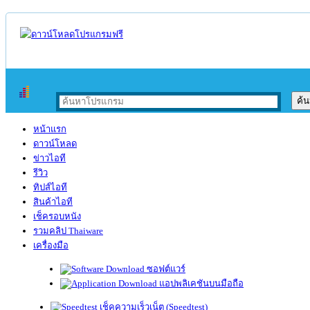
หน้าแรก
ดาวน์โหลด
ข่าวไอที
รีวิว
ทิปส์ไอที
สินค้าไอที
เช็ครอบหนัง
รวมคลิป Thaiware
เครื่องมือ
ซอฟต์แวร์
แอปพลิเคชันบนมือถือ
เช็คความเร็วเน็ต (Speedtest)