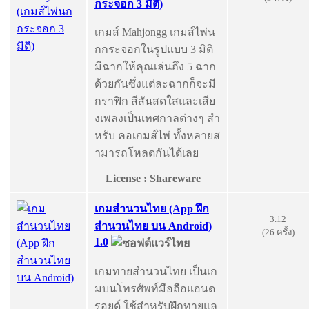
กระจอก 3 มิติ)
เกมส์ Mahjongg เกมส์ไพ่น
กกระจอกในรูปแบบ 3 มิติ
มีฉากให้คุณเล่นถึง 5 ฉาก
ด้วยกันซึ่งแต่ละฉากก็จะมี
กราฟิก สีสันสดใสและเสีย
งเพลงเป็นเทศกาลต่างๆ สำ
หรับ คอเกมส์ไพ่ ทั้งหลายส
ามารถโหลดกันได้เลย
License : Shareware
เกมสำนวนไทย (App ฝึก
3.12
สำนวนไทย บน Android)
(26 ครั้ง)
1.0
เกมทายสำนวนไทย เป็นเก
มบนโทรศัพท์มือถือแอนด
รอยด์ ใช้สำหรับฝึกทายแล