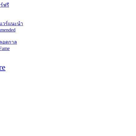
์ฟรี
แวร์แนะนำ
mended
ตลอดกาล
 Fame
re