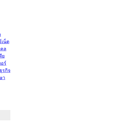
ด
์เน็ต
คคล
ดีย
อร์
ุรกิจ
ษา