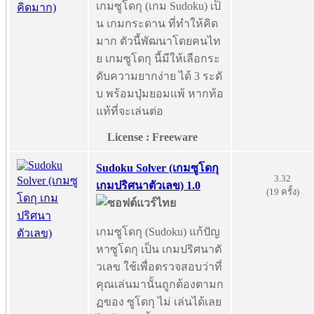
เกมซูโดกุ (เกม Sudoku) เป็
น เกมกระดาน ที่ทำให้คิด
มาก ตัวนี้พัฒนาโดยคนไท
ย เกมซูโดกุ นี้มีให้เลือกระ
ดับความยากง่าย ได้ 3 ระดั
บ พร้อมปุ่มยอมแพ้ หากท้อ
แท้ที่จะเล่นต่อ
License : Freeware
Sudoku Solver (เกมซูโดกุ
3.32
เกมปริศนาตัวเลข) 1.0
(19 ครั้ง)
เกมซูโดกุ (Sudoku) แก้ปัญ
หาซูโดกุ เป็น เกมปริศนาตั
วเลข ใช้เพื่อตรวจสอบว่าที่
คุณเล่นมานั้นถูกต้องตามก
ฏของ ซูโดกุ ไม่ เล่นได้เลย