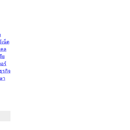
ด
์เน็ต
คคล
ดีย
อร์
ุรกิจ
ษา