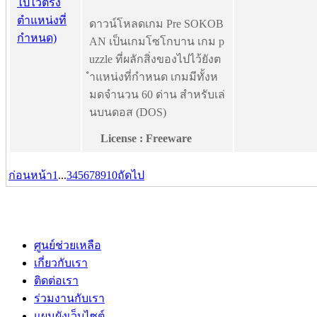
ดาวน์โหลดเกม Pre SOKOB
AN เป็นเกมโซโกบาน เกม p
uzzle ที่ผลักสิ่งของไปไว้ยังต
ำแหน่งที่กำหนด เกมมีทั้งห
มดจำนวน 60 ด่าน สำหรับเล่
นบนดอส (DOS)
License : Freeware
ก่อนหน้า
1
...
3
4
5
6
7
8
9
10
ถัดไป
ศูนย์ช่วยเหลือ
เกี่ยวกับเรา
ติดต่อเรา
ร่วมงานกับเรา
แผนผังเว็บไซต์