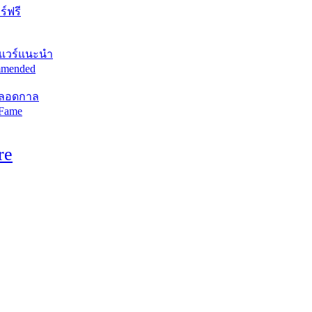
์ฟรี
แวร์แนะนำ
mended
ตลอดกาล
 Fame
re