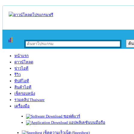
หน้าแรก
ดาวน์โหลด
ข่าวไอที
รีวิว
ทิปส์ไอที
สินค้าไอที
เช็ครอบหนัง
รวมคลิป Thaiware
เครื่องมือ
ซอฟต์แวร์
แอปพลิเคชันบนมือถือ
เช็คความเร็วเน็ต (Speedtest)