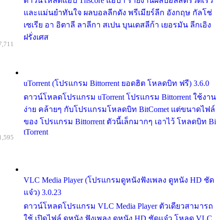
ดาวน์โหลดแอป Thscore แอปฯ รายงานผลบอลสดรวดเร็ว
และแม่นยำทันใจ ผลบอลลีกดัง พรีเมียร์ลีก อังกฤษ กัลโช่
เซเรีย อา อิตาลี ลาลีกา สเปน บุนเดสลีก้า เยอรมัน ลีกเอิง
ฝรั่งเศส
7,711
uTorrent (โปรแกรม Bittorrent ยอดฮิต โหลดบิท ฟรี) 3.6.0
ดาวน์โหลดโปรแกรม uTorrent โปรแกรม Bittorrent ใช้งาน
ง่าย คล้ายๆ กับโปรแกรมโหลดบิท BitComet แต่ขนาดไฟล์
ของ โปรแกรม Bittorrent ตัวนี้เล็กมากๆ เอาไว้ โหลดบิท Bi
tTorrent
1,595
VLC Media Player (โปรแกรมดูหนังฟังเพลง ดูหนัง HD ชัด
แจ๋ว) 3.0.23
ดาวน์โหลดโปรแกรม VLC Media Player ตัวเดียวสามารถ
ใช้ เปิดไฟล์ ดูหนัง ฟังเพลง ดูหนัง HD ชัดแจ๋ว โหลด VLC