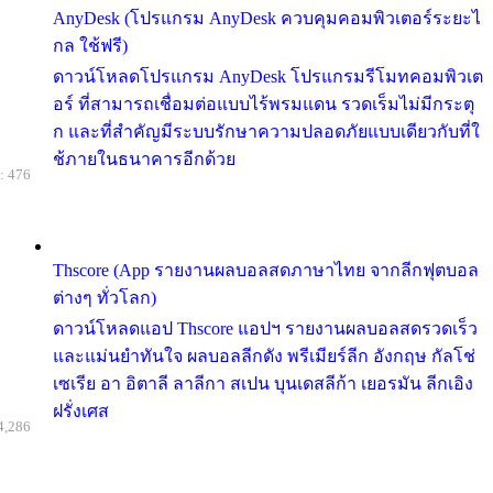
AnyDesk (โปรแกรม AnyDesk ควบคุมคอมพิวเตอร์ระยะไ
กล ใช้ฟรี)
ดาวน์โหลดโปรแกรม AnyDesk โปรแกรมรีโมทคอมพิวเต
อร์ ที่สามารถเชื่อมต่อแบบไร้พรมแดน รวดเร็มไม่มีกระตุ
ก และที่สำคัญมีระบบรักษาความปลอดภัยแบบเดียวกับที่ใ
ช้ภายในธนาคารอีกด้วย
: 476
Thscore (App รายงานผลบอลสดภาษาไทย จากลีกฟุตบอล
ต่างๆ ทั่วโลก)
ดาวน์โหลดแอป Thscore แอปฯ รายงานผลบอลสดรวดเร็ว
และแม่นยำทันใจ ผลบอลลีกดัง พรีเมียร์ลีก อังกฤษ กัลโช่
เซเรีย อา อิตาลี ลาลีกา สเปน บุนเดสลีก้า เยอรมัน ลีกเอิง
ฝรั่งเศส
4,286