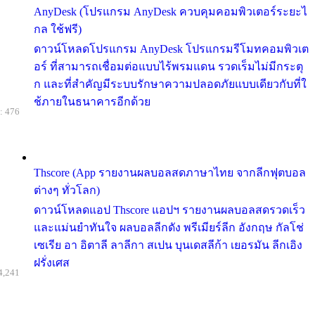
AnyDesk (โปรแกรม AnyDesk ควบคุมคอมพิวเตอร์ระยะไ
กล ใช้ฟรี)
ดาวน์โหลดโปรแกรม AnyDesk โปรแกรมรีโมทคอมพิวเต
อร์ ที่สามารถเชื่อมต่อแบบไร้พรมแดน รวดเร็มไม่มีกระตุ
ก และที่สำคัญมีระบบรักษาความปลอดภัยแบบเดียวกับที่ใ
ช้ภายในธนาคารอีกด้วย
: 476
Thscore (App รายงานผลบอลสดภาษาไทย จากลีกฟุตบอล
ต่างๆ ทั่วโลก)
ดาวน์โหลดแอป Thscore แอปฯ รายงานผลบอลสดรวดเร็ว
และแม่นยำทันใจ ผลบอลลีกดัง พรีเมียร์ลีก อังกฤษ กัลโช่
เซเรีย อา อิตาลี ลาลีกา สเปน บุนเดสลีก้า เยอรมัน ลีกเอิง
ฝรั่งเศส
4,241