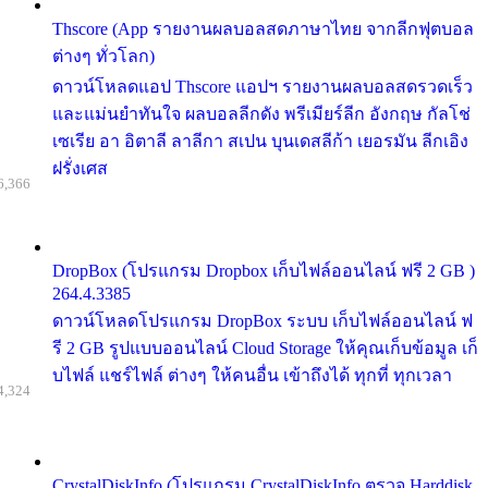
Thscore (App รายงานผลบอลสดภาษาไทย จากลีกฟุตบอล
ต่างๆ ทั่วโลก)
ดาวน์โหลดแอป Thscore แอปฯ รายงานผลบอลสดรวดเร็ว
และแม่นยำทันใจ ผลบอลลีกดัง พรีเมียร์ลีก อังกฤษ กัลโช่
เซเรีย อา อิตาลี ลาลีกา สเปน บุนเดสลีก้า เยอรมัน ลีกเอิง
ฝรั่งเศส
6,366
DropBox (โปรแกรม Dropbox เก็บไฟล์ออนไลน์ ฟรี 2 GB )
264.4.3385
ดาวน์โหลดโปรแกรม DropBox ระบบ เก็บไฟล์ออนไลน์ ฟ
รี 2 GB รูปแบบออนไลน์ Cloud Storage ให้คุณเก็บข้อมูล เก็
บไฟล์ แชร์ไฟล์ ต่างๆ ให้คนอื่น เข้าถึงได้ ทุกที่ ทุกเวลา
4,324
CrystalDiskInfo (โปรแกรม CrystalDiskInfo ตรวจ Harddisk