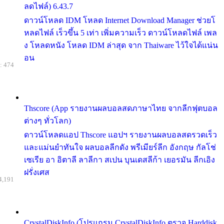
ลดไฟล์) 6.43.7
ดาวน์โหลด IDM โหลด Internet Download Manager ช่วยโ
หลดไฟล์ เร็วขึ้น 5 เท่า เพิ่มความเร็ว ดาวน์โหลดไฟล์ เพล
ง โหลดหนัง โหลด IDM ล่าสุด จาก Thaiware ไว้ใจได้แน่น
อน
: 474
Thscore (App รายงานผลบอลสดภาษาไทย จากลีกฟุตบอล
ต่างๆ ทั่วโลก)
ดาวน์โหลดแอป Thscore แอปฯ รายงานผลบอลสดรวดเร็ว
และแม่นยำทันใจ ผลบอลลีกดัง พรีเมียร์ลีก อังกฤษ กัลโช่
เซเรีย อา อิตาลี ลาลีกา สเปน บุนเดสลีก้า เยอรมัน ลีกเอิง
ฝรั่งเศส
4,191
CrystalDiskInfo (โปรแกรม CrystalDiskInfo ตรวจ Harddisk