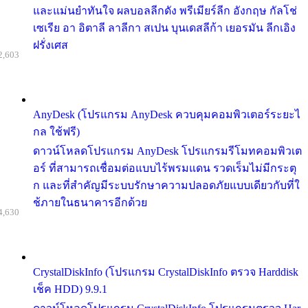
และแม่นยำทันใจ ผลบอลลีกดัง พรีเมียร์ลีก อังกฤษ กัลโช่
เซเรีย อา อิตาลี ลาลีกา สเปน บุนเดสลีก้า เยอรมัน ลีกเอิง
ฝรั่งเศส
2,603
AnyDesk (โปรแกรม AnyDesk ควบคุมคอมพิวเตอร์ระยะไ
กล ใช้ฟรี)
ดาวน์โหลดโปรแกรม AnyDesk โปรแกรมรีโมทคอมพิวเต
อร์ ที่สามารถเชื่อมต่อแบบไร้พรมแดน รวดเร็มไม่มีกระตุ
ก และที่สำคัญมีระบบรักษาความปลอดภัยแบบเดียวกับที่ใ
ช้ภายในธนาคารอีกด้วย
4,630
CrystalDiskInfo (โปรแกรม CrystalDiskInfo ตรวจ Harddisk
เช็ค HDD) 9.9.1