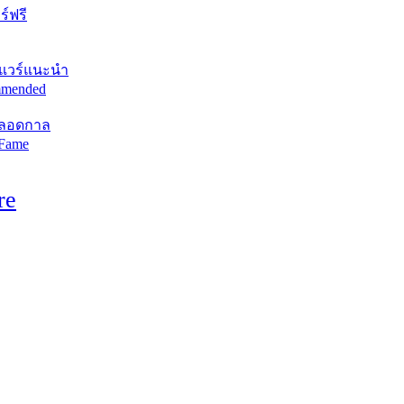
์ฟรี
แวร์แนะนำ
mended
ตลอดกาล
 Fame
re