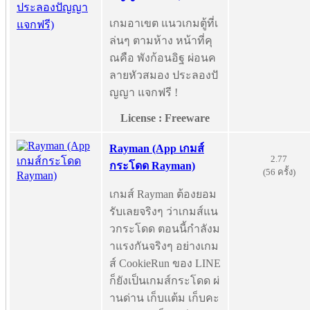
เกมอาเขต แนวเกมตู้ที่เ
ล่นๆ ตามห้าง หน้าที่คุ
ณคือ พังก้อนอิฐ ผ่อนค
ลายหัวสมอง ประลองปั
ญญา แจกฟรี !
License : Freeware
Rayman (App เกมส์
2.77
กระโดด Rayman)
(56 ครั้ง)
เกมส์ Rayman ต้องยอม
รับเลยจริงๆ ว่าเกมส์แน
วกระโดด ตอนนี้กำลังม
าแรงกันจริงๆ อย่างเกม
ส์ CookieRun ของ LINE
ก็ยังเป็นเกมส์กระโดด ผ่
านด่าน เก็บแต้ม เก็บคะ