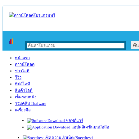
หน้าแรก
ดาวน์โหลด
ข่าวไอที
รีวิว
ทิปส์ไอที
สินค้าไอที
เช็ครอบหนัง
รวมคลิป Thaiware
เครื่องมือ
ซอฟต์แวร์
แอปพลิเคชันบนมือถือ
เช็คความเร็วเน็ต (Speedtest)