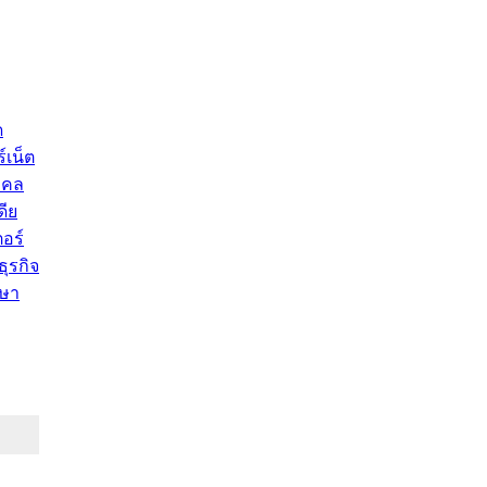
ด
์เน็ต
คคล
ดีย
อร์
ุรกิจ
ษา