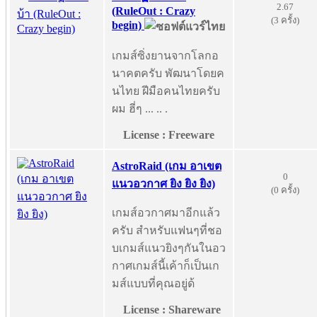
2.67
(RuleOut : Crazy
(3 ครั้ง)
begin)
เกมส์ซิ่งยานจากโลกอ
นาคตครับ พัฒนาโดยค
นไทย ฝีมือคนไทยครับ
ผม ฮี่ๆ ... .. .
License : Freeware
AstroRaid (เกม อาเขต
0
แนวอวกาศ ยิง ยิง ยิง)
(0 ครั้ง)
เกมส์อวกาศมาอีกแล้ว
ครับ สำหรับแฟนๆที่ชอ
บเกมส์แนวยิงๆกันในอว
กาศเกมส์นี้เค้าก็เป็นเก
มส์แบบที่คุณอยู่ด้
License : Shareware