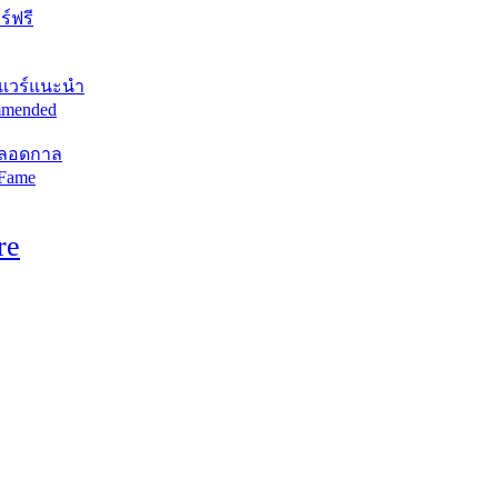
์ฟรี
แวร์แนะนำ
mended
ตลอดกาล
 Fame
re