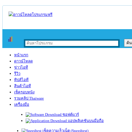
หน้าแรก
ดาวน์โหลด
ข่าวไอที
รีวิว
ทิปส์ไอที
สินค้าไอที
เช็ครอบหนัง
รวมคลิป Thaiware
เครื่องมือ
ซอฟต์แวร์
แอปพลิเคชันบนมือถือ
เช็คความเร็วเน็ต (Speedtest)