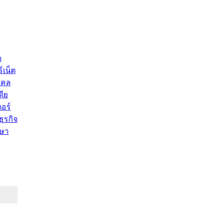
ด
์เน็ต
คคล
ดีย
อร์
ุรกิจ
ษา