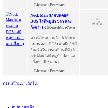
License : Freeware
Nock Man (เกมบนดอส
0
DOS ไล่ตีหมูป่า ปลา และ
(0 ครั้ง)
กิ้งก่า) 1.0
ดาวน์โหลดเกมNock Man (เ
กมบนดอส DOS) เกมฝึกใช้คี
ย์บอร์ดในการเคลือนที่ตัว N
ock Man ไล่ตีหมูป่า ปลา แล
ะกิ้งก่า (มี 3 ด่าน)
License : Freeware
ก่อนหน้า
1
2
3
4
5
ถัดไป
ศูนย์ช่วยเหลือ