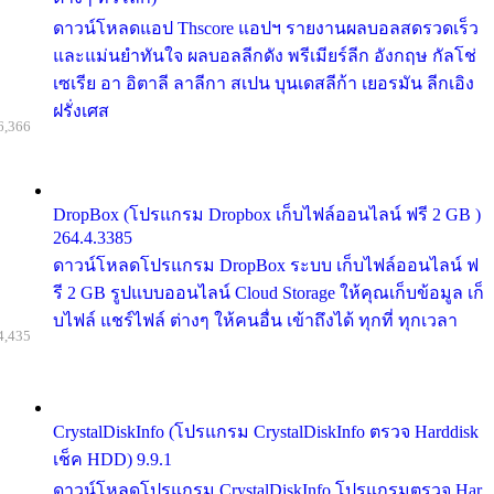
ดาวน์โหลดแอป Thscore แอปฯ รายงานผลบอลสดรวดเร็ว
และแม่นยำทันใจ ผลบอลลีกดัง พรีเมียร์ลีก อังกฤษ กัลโช่
เซเรีย อา อิตาลี ลาลีกา สเปน บุนเดสลีก้า เยอรมัน ลีกเอิง
ฝรั่งเศส
6,366
DropBox (โปรแกรม Dropbox เก็บไฟล์ออนไลน์ ฟรี 2 GB )
264.4.3385
ดาวน์โหลดโปรแกรม DropBox ระบบ เก็บไฟล์ออนไลน์ ฟ
รี 2 GB รูปแบบออนไลน์ Cloud Storage ให้คุณเก็บข้อมูล เก็
บไฟล์ แชร์ไฟล์ ต่างๆ ให้คนอื่น เข้าถึงได้ ทุกที่ ทุกเวลา
4,435
CrystalDiskInfo (โปรแกรม CrystalDiskInfo ตรวจ Harddisk
เช็ค HDD) 9.9.1
ดาวน์โหลดโปรแกรม CrystalDiskInfo โปรแกรมตรวจ Har