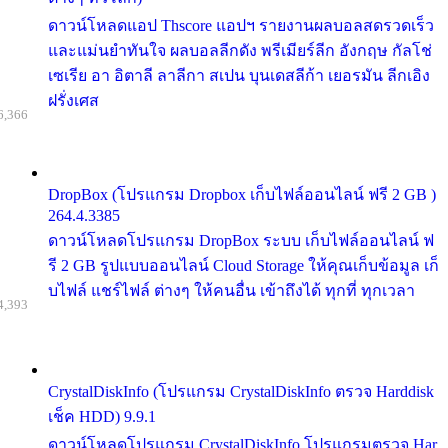
ดาวน์โหลดแอป Thscore แอปฯ รายงานผลบอลสดรวดเร็ว
และแม่นยำทันใจ ผลบอลลีกดัง พรีเมียร์ลีก อังกฤษ กัลโช่
เซเรีย อา อิตาลี ลาลีกา สเปน บุนเดสลีก้า เยอรมัน ลีกเอิง
ฝรั่งเศส
6,366
DropBox (โปรแกรม Dropbox เก็บไฟล์ออนไลน์ ฟรี 2 GB )
264.4.3385
ดาวน์โหลดโปรแกรม DropBox ระบบ เก็บไฟล์ออนไลน์ ฟ
รี 2 GB รูปแบบออนไลน์ Cloud Storage ให้คุณเก็บข้อมูล เก็
บไฟล์ แชร์ไฟล์ ต่างๆ ให้คนอื่น เข้าถึงได้ ทุกที่ ทุกเวลา
4,393
CrystalDiskInfo (โปรแกรม CrystalDiskInfo ตรวจ Harddisk
เช็ค HDD) 9.9.1
ดาวน์โหลดโปรแกรม CrystalDiskInfo โปรแกรมตรวจ Har