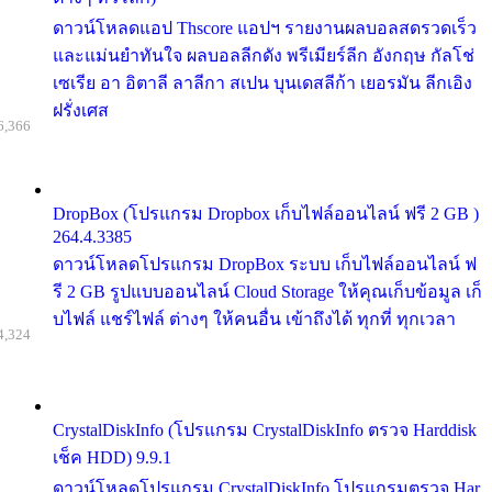
ดาวน์โหลดแอป Thscore แอปฯ รายงานผลบอลสดรวดเร็ว
และแม่นยำทันใจ ผลบอลลีกดัง พรีเมียร์ลีก อังกฤษ กัลโช่
เซเรีย อา อิตาลี ลาลีกา สเปน บุนเดสลีก้า เยอรมัน ลีกเอิง
ฝรั่งเศส
6,366
DropBox (โปรแกรม Dropbox เก็บไฟล์ออนไลน์ ฟรี 2 GB )
264.4.3385
ดาวน์โหลดโปรแกรม DropBox ระบบ เก็บไฟล์ออนไลน์ ฟ
รี 2 GB รูปแบบออนไลน์ Cloud Storage ให้คุณเก็บข้อมูล เก็
บไฟล์ แชร์ไฟล์ ต่างๆ ให้คนอื่น เข้าถึงได้ ทุกที่ ทุกเวลา
4,324
CrystalDiskInfo (โปรแกรม CrystalDiskInfo ตรวจ Harddisk
เช็ค HDD) 9.9.1
ดาวน์โหลดโปรแกรม CrystalDiskInfo โปรแกรมตรวจ Har