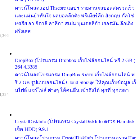
ดาวน์โหลดแอป Thscore แอปฯ รายงานผลบอลสดรวดเร็ว
และแม่นยำทันใจ ผลบอลลีกดัง พรีเมียร์ลีก อังกฤษ กัลโช่
เซเรีย อา อิตาลี ลาลีกา สเปน บุนเดสลีก้า เยอรมัน ลีกเอิง
ฝรั่งเศส
6,366
DropBox (โปรแกรม Dropbox เก็บไฟล์ออนไลน์ ฟรี 2 GB )
264.4.3385
ดาวน์โหลดโปรแกรม DropBox ระบบ เก็บไฟล์ออนไลน์ ฟ
รี 2 GB รูปแบบออนไลน์ Cloud Storage ให้คุณเก็บข้อมูล เก็
บไฟล์ แชร์ไฟล์ ต่างๆ ให้คนอื่น เข้าถึงได้ ทุกที่ ทุกเวลา
4,324
CrystalDiskInfo (โปรแกรม CrystalDiskInfo ตรวจ Harddisk
เช็ค HDD) 9.9.1
ดาวน์โหลดโปรแกรม CrystalDiskInfo โปรแกรมตรวจ Har