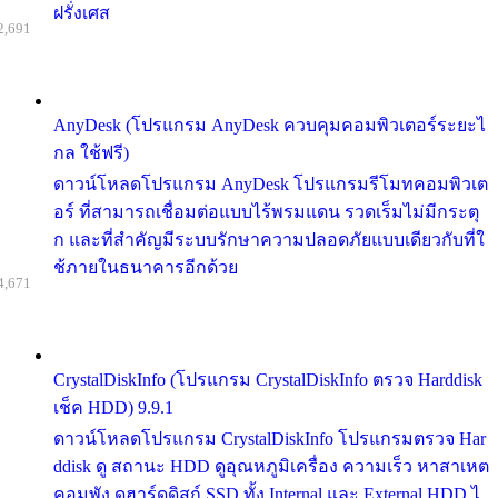
ฝรั่งเศส
2,691
AnyDesk (โปรแกรม AnyDesk ควบคุมคอมพิวเตอร์ระยะไ
กล ใช้ฟรี)
ดาวน์โหลดโปรแกรม AnyDesk โปรแกรมรีโมทคอมพิวเต
อร์ ที่สามารถเชื่อมต่อแบบไร้พรมแดน รวดเร็มไม่มีกระตุ
ก และที่สำคัญมีระบบรักษาความปลอดภัยแบบเดียวกับที่ใ
ช้ภายในธนาคารอีกด้วย
4,671
CrystalDiskInfo (โปรแกรม CrystalDiskInfo ตรวจ Harddisk
เช็ค HDD) 9.9.1
ดาวน์โหลดโปรแกรม CrystalDiskInfo โปรแกรมตรวจ Har
ddisk ดู สถานะ HDD ดูอุณหภูมิเครื่อง ความเร็ว หาสาเหต
คอมพัง ดูฮาร์ดดิสก์ SSD ทั้ง Internal และ External HDD ไ