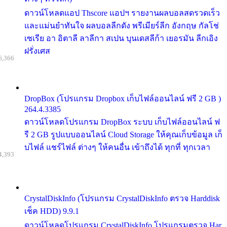
ดาวน์โหลดแอป Thscore แอปฯ รายงานผลบอลสดรวดเร็ว
และแม่นยำทันใจ ผลบอลลีกดัง พรีเมียร์ลีก อังกฤษ กัลโช่
เซเรีย อา อิตาลี ลาลีกา สเปน บุนเดสลีก้า เยอรมัน ลีกเอิง
ฝรั่งเศส
6,366
DropBox (โปรแกรม Dropbox เก็บไฟล์ออนไลน์ ฟรี 2 GB )
264.4.3385
ดาวน์โหลดโปรแกรม DropBox ระบบ เก็บไฟล์ออนไลน์ ฟ
รี 2 GB รูปแบบออนไลน์ Cloud Storage ให้คุณเก็บข้อมูล เก็
บไฟล์ แชร์ไฟล์ ต่างๆ ให้คนอื่น เข้าถึงได้ ทุกที่ ทุกเวลา
4,393
CrystalDiskInfo (โปรแกรม CrystalDiskInfo ตรวจ Harddisk
เช็ค HDD) 9.9.1
ดาวน์โหลดโปรแกรม CrystalDiskInfo โปรแกรมตรวจ Har