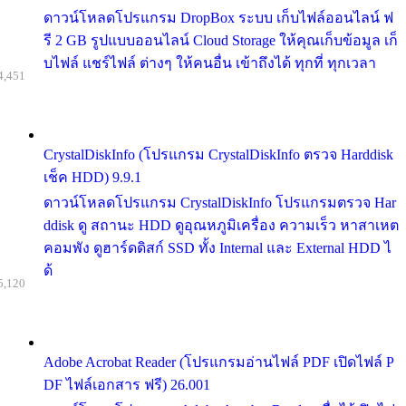
ดาวน์โหลดโปรแกรม DropBox ระบบ เก็บไฟล์ออนไลน์ ฟ
รี 2 GB รูปแบบออนไลน์ Cloud Storage ให้คุณเก็บข้อมูล เก็
บไฟล์ แชร์ไฟล์ ต่างๆ ให้คนอื่น เข้าถึงได้ ทุกที่ ทุกเวลา
4,451
CrystalDiskInfo (โปรแกรม CrystalDiskInfo ตรวจ Harddisk
เช็ค HDD) 9.9.1
ดาวน์โหลดโปรแกรม CrystalDiskInfo โปรแกรมตรวจ Har
ddisk ดู สถานะ HDD ดูอุณหภูมิเครื่อง ความเร็ว หาสาเหต
คอมพัง ดูฮาร์ดดิสก์ SSD ทั้ง Internal และ External HDD ไ
ด้
5,120
Adobe Acrobat Reader (โปรแกรมอ่านไฟล์ PDF เปิดไฟล์ P
DF ไฟล์เอกสาร ฟรี) 26.001