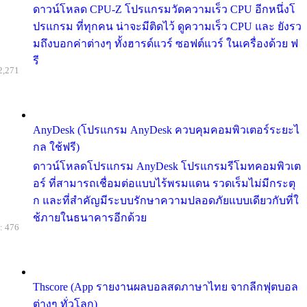
ดาวน์โหลด CPU-Z โปรแกรมวัดความเร็ว CPU อีกหนึ่งโ
ปรแกรม ที่ทุกคน น่าจะมีติดไว้ ดูความเร็ว CPU และ ยังรว
มถึงบอกค่าต่างๆ ทั้งฮารด์แวร์ ซอฟต์แวร์ ในเครื่องด้วย ฟ
รี
2,271
AnyDesk (โปรแกรม AnyDesk ควบคุมคอมพิวเตอร์ระยะไ
กล ใช้ฟรี)
ดาวน์โหลดโปรแกรม AnyDesk โปรแกรมรีโมทคอมพิวเต
อร์ ที่สามารถเชื่อมต่อแบบไร้พรมแดน รวดเร็มไม่มีกระตุ
ก และที่สำคัญมีระบบรักษาความปลอดภัยแบบเดียวกับที่ใ
ช้ภายในธนาคารอีกด้วย
: 476
Thscore (App รายงานผลบอลสดภาษาไทย จากลีกฟุตบอล
ต่างๆ ทั่วโลก)