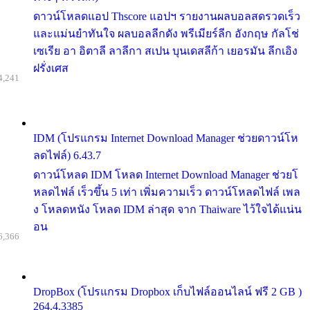
ดาวน์โหลดแอป Thscore แอปฯ รายงานผลบอลสดรวดเร็ว
และแม่นยำทันใจ ผลบอลลีกดัง พรีเมียร์ลีก อังกฤษ กัลโช่
เซเรีย อา อิตาลี ลาลีกา สเปน บุนเดสลีก้า เยอรมัน ลีกเอิง
ฝรั่งเศส
4,241
IDM (โปรแกรม Internet Download Manager ช่วยดาวน์โห
ลดไฟล์) 6.43.7
ดาวน์โหลด IDM โหลด Internet Download Manager ช่วยโ
หลดไฟล์ เร็วขึ้น 5 เท่า เพิ่มความเร็ว ดาวน์โหลดไฟล์ เพล
ง โหลดหนัง โหลด IDM ล่าสุด จาก Thaiware ไว้ใจได้แน่น
อน
6,366
DropBox (โปรแกรม Dropbox เก็บไฟล์ออนไลน์ ฟรี 2 GB )
264.4.3385