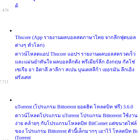
ด้
: 476
Thscore (App รายงานผลบอลสดภาษาไทย จากลีกฟุตบอล
ต่างๆ ทั่วโลก)
ดาวน์โหลดแอป Thscore แอปฯ รายงานผลบอลสดรวดเร็ว
และแม่นยำทันใจ ผลบอลลีกดัง พรีเมียร์ลีก อังกฤษ กัลโช่
เซเรีย อา อิตาลี ลาลีกา สเปน บุนเดสลีก้า เยอรมัน ลีกเอิง
ฝรั่งเศส
7,711
uTorrent (โปรแกรม Bittorrent ยอดฮิต โหลดบิท ฟรี) 3.6.0
ดาวน์โหลดโปรแกรม uTorrent โปรแกรม Bittorrent ใช้งาน
ง่าย คล้ายๆ กับโปรแกรมโหลดบิท BitComet แต่ขนาดไฟล์
ของ โปรแกรม Bittorrent ตัวนี้เล็กมากๆ เอาไว้ โหลดบิท Bi
tTorrent