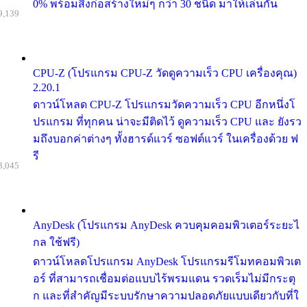
0% พร้อมสิ่งก่อสร้างใหม่ๆ กว่า 30 ชนิด มาให้เล่นกัน
9,139
CPU-Z (โปรแกรม CPU-Z วัดดูความเร็ว CPU เครื่องคุณ)
2.20.1
ดาวน์โหลด CPU-Z โปรแกรมวัดความเร็ว CPU อีกหนึ่งโ
ปรแกรม ที่ทุกคน น่าจะมีติดไว้ ดูความเร็ว CPU และ ยังรว
มถึงบอกค่าต่างๆ ทั้งฮารด์แวร์ ซอฟต์แวร์ ในเครื่องด้วย ฟ
รี
3,045
AnyDesk (โปรแกรม AnyDesk ควบคุมคอมพิวเตอร์ระยะไ
กล ใช้ฟรี)
ดาวน์โหลดโปรแกรม AnyDesk โปรแกรมรีโมทคอมพิวเต
อร์ ที่สามารถเชื่อมต่อแบบไร้พรมแดน รวดเร็มไม่มีกระตุ
ก และที่สำคัญมีระบบรักษาความปลอดภัยแบบเดียวกับที่ใ