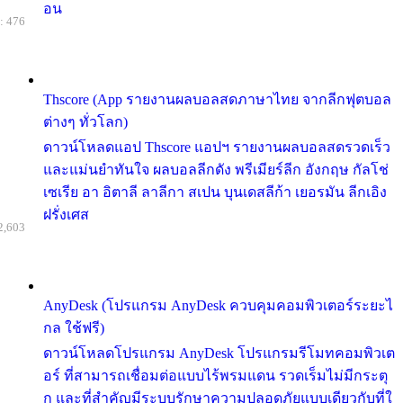
อน
: 476
Thscore (App รายงานผลบอลสดภาษาไทย จากลีกฟุตบอล
ต่างๆ ทั่วโลก)
ดาวน์โหลดแอป Thscore แอปฯ รายงานผลบอลสดรวดเร็ว
และแม่นยำทันใจ ผลบอลลีกดัง พรีเมียร์ลีก อังกฤษ กัลโช่
เซเรีย อา อิตาลี ลาลีกา สเปน บุนเดสลีก้า เยอรมัน ลีกเอิง
ฝรั่งเศส
2,603
AnyDesk (โปรแกรม AnyDesk ควบคุมคอมพิวเตอร์ระยะไ
กล ใช้ฟรี)
ดาวน์โหลดโปรแกรม AnyDesk โปรแกรมรีโมทคอมพิวเต
อร์ ที่สามารถเชื่อมต่อแบบไร้พรมแดน รวดเร็มไม่มีกระตุ
ก และที่สำคัญมีระบบรักษาความปลอดภัยแบบเดียวกับที่ใ