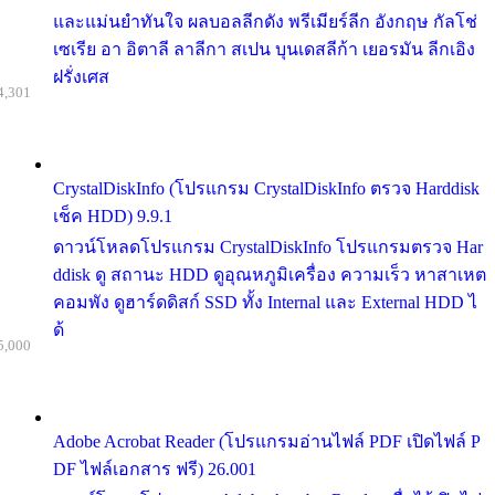
และแม่นยำทันใจ ผลบอลลีกดัง พรีเมียร์ลีก อังกฤษ กัลโช่
เซเรีย อา อิตาลี ลาลีกา สเปน บุนเดสลีก้า เยอรมัน ลีกเอิง
ฝรั่งเศส
4,301
CrystalDiskInfo (โปรแกรม CrystalDiskInfo ตรวจ Harddisk
เช็ค HDD) 9.9.1
ดาวน์โหลดโปรแกรม CrystalDiskInfo โปรแกรมตรวจ Har
ddisk ดู สถานะ HDD ดูอุณหภูมิเครื่อง ความเร็ว หาสาเหต
คอมพัง ดูฮาร์ดดิสก์ SSD ทั้ง Internal และ External HDD ไ
ด้
5,000
Adobe Acrobat Reader (โปรแกรมอ่านไฟล์ PDF เปิดไฟล์ P
DF ไฟล์เอกสาร ฟรี) 26.001