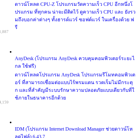
ดาวน์โหลด CPU-Z โปรแกรมวัดความเร็ว CPU อีกหนึ่งโ
ปรแกรม ที่ทุกคน น่าจะมีติดไว้ ดูความเร็ว CPU และ ยังรว
มถึงบอกค่าต่างๆ ทั้งฮารด์แวร์ ซอฟต์แวร์ ในเครื่องด้วย ฟ
รี
1,887
AnyDesk (โปรแกรม AnyDesk ควบคุมคอมพิวเตอร์ระยะไ
กล ใช้ฟรี)
ดาวน์โหลดโปรแกรม AnyDesk โปรแกรมรีโมทคอมพิวเต
อร์ ที่สามารถเชื่อมต่อแบบไร้พรมแดน รวดเร็มไม่มีกระตุ
ก และที่สำคัญมีระบบรักษาความปลอดภัยแบบเดียวกับที่ใ
ช้ภายในธนาคารอีกด้วย
4,159
IDM (โปรแกรม Internet Download Manager ช่วยดาวน์โห
ลดไฟล์) 6.43.7