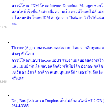
ดาวน์โหลด IDM โหลด Internet Download Manager ช่วยโ
หลดไฟล์ เร็วขึ้น 5 เท่า เพิ่มความเร็ว ดาวน์โหลดไฟล์ เพล
ง โหลดหนัง โหลด IDM ล่าสุด จาก Thaiware ไว้ใจได้แน่น
อน
: 476
Thscore (App รายงานผลบอลสดภาษาไทย จากลีกฟุตบอล
ต่างๆ ทั่วโลก)
ดาวน์โหลดแอป Thscore แอปฯ รายงานผลบอลสดรวดเร็ว
และแม่นยำทันใจ ผลบอลลีกดัง พรีเมียร์ลีก อังกฤษ กัลโช่
เซเรีย อา อิตาลี ลาลีกา สเปน บุนเดสลีก้า เยอรมัน ลีกเอิง
ฝรั่งเศส
6,366
DropBox (โปรแกรม Dropbox เก็บไฟล์ออนไลน์ ฟรี 2 GB )
264.4.3385