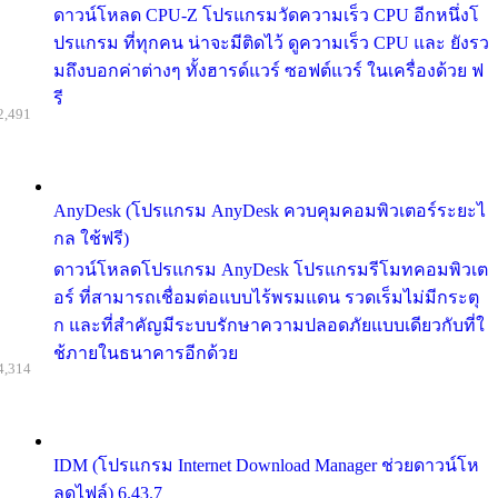
ดาวน์โหลด CPU-Z โปรแกรมวัดความเร็ว CPU อีกหนึ่งโ
ปรแกรม ที่ทุกคน น่าจะมีติดไว้ ดูความเร็ว CPU และ ยังรว
มถึงบอกค่าต่างๆ ทั้งฮารด์แวร์ ซอฟต์แวร์ ในเครื่องด้วย ฟ
รี
2,491
AnyDesk (โปรแกรม AnyDesk ควบคุมคอมพิวเตอร์ระยะไ
กล ใช้ฟรี)
ดาวน์โหลดโปรแกรม AnyDesk โปรแกรมรีโมทคอมพิวเต
อร์ ที่สามารถเชื่อมต่อแบบไร้พรมแดน รวดเร็มไม่มีกระตุ
ก และที่สำคัญมีระบบรักษาความปลอดภัยแบบเดียวกับที่ใ
ช้ภายในธนาคารอีกด้วย
4,314
IDM (โปรแกรม Internet Download Manager ช่วยดาวน์โห
ลดไฟล์) 6.43.7