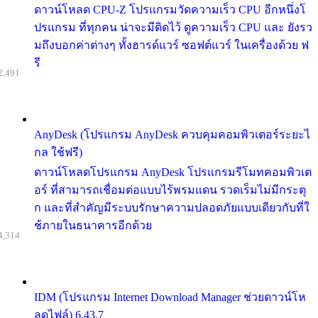
ดาวน์โหลด CPU-Z โปรแกรมวัดความเร็ว CPU อีกหนึ่งโ
ปรแกรม ที่ทุกคน น่าจะมีติดไว้ ดูความเร็ว CPU และ ยังรว
มถึงบอกค่าต่างๆ ทั้งฮารด์แวร์ ซอฟต์แวร์ ในเครื่องด้วย ฟ
รี
2,491
AnyDesk (โปรแกรม AnyDesk ควบคุมคอมพิวเตอร์ระยะไ
กล ใช้ฟรี)
ดาวน์โหลดโปรแกรม AnyDesk โปรแกรมรีโมทคอมพิวเต
อร์ ที่สามารถเชื่อมต่อแบบไร้พรมแดน รวดเร็มไม่มีกระตุ
ก และที่สำคัญมีระบบรักษาความปลอดภัยแบบเดียวกับที่ใ
ช้ภายในธนาคารอีกด้วย
4,314
IDM (โปรแกรม Internet Download Manager ช่วยดาวน์โห
ลดไฟล์) 6.43.7