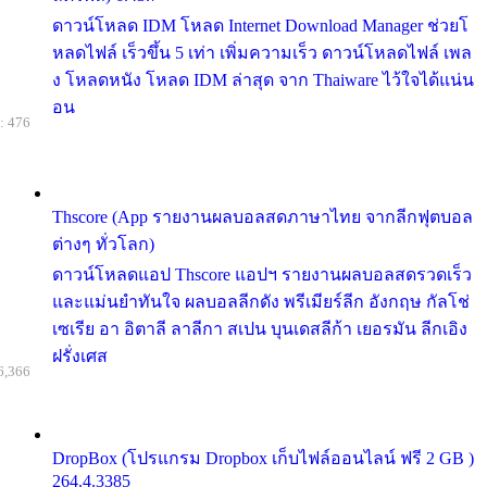
ดาวน์โหลด IDM โหลด Internet Download Manager ช่วยโ
หลดไฟล์ เร็วขึ้น 5 เท่า เพิ่มความเร็ว ดาวน์โหลดไฟล์ เพล
ง โหลดหนัง โหลด IDM ล่าสุด จาก Thaiware ไว้ใจได้แน่น
อน
: 476
Thscore (App รายงานผลบอลสดภาษาไทย จากลีกฟุตบอล
ต่างๆ ทั่วโลก)
ดาวน์โหลดแอป Thscore แอปฯ รายงานผลบอลสดรวดเร็ว
และแม่นยำทันใจ ผลบอลลีกดัง พรีเมียร์ลีก อังกฤษ กัลโช่
เซเรีย อา อิตาลี ลาลีกา สเปน บุนเดสลีก้า เยอรมัน ลีกเอิง
ฝรั่งเศส
6,366
DropBox (โปรแกรม Dropbox เก็บไฟล์ออนไลน์ ฟรี 2 GB )
264.4.3385