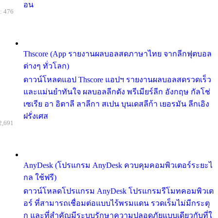
อน
: 476
Thscore (App รายงานผลบอลสดภาษาไทย จากลีกฟุตบอล
ต่างๆ ทั่วโลก)
ดาวน์โหลดแอป Thscore แอปฯ รายงานผลบอลสดรวดเร็ว
และแม่นยำทันใจ ผลบอลลีกดัง พรีเมียร์ลีก อังกฤษ กัลโช่
เซเรีย อา อิตาลี ลาลีกา สเปน บุนเดสลีก้า เยอรมัน ลีกเอิง
ฝรั่งเศส
2,691
AnyDesk (โปรแกรม AnyDesk ควบคุมคอมพิวเตอร์ระยะไ
กล ใช้ฟรี)
ดาวน์โหลดโปรแกรม AnyDesk โปรแกรมรีโมทคอมพิวเต
อร์ ที่สามารถเชื่อมต่อแบบไร้พรมแดน รวดเร็มไม่มีกระตุ
ก และที่สำคัญมีระบบรักษาความปลอดภัยแบบเดียวกับที่ใ