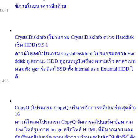
ช้ภายในธนาคารอีกด้วย
4,671
CrystalDiskInfo (โปรแกรม CrystalDiskInfo ตรวจ Harddisk
เช็ค HDD) 9.9.1
ดาวน์โหลดโปรแกรม CrystalDiskInfo โปรแกรมตรวจ Har
ddisk ดู สถานะ HDD ดูอุณหภูมิเครื่อง ความเร็ว หาสาเหต
คอมพัง ดูฮาร์ดดิสก์ SSD ทั้ง Internal และ External HDD ไ
ด้
: 498
CopyQ (โปรแกรม CopyQ บริหารจัดการคลิปบอร์ด สุดล้ำ)
16
ดาวน์โหลดโปรแกรม CopyQ จัดการคลิปบอร์ด ข้อความ
Text ไฟล์รูปภาพ Image หรือไฟล์ HTML ที่มีมากมาย แถม
จัดเรียงคลิปบอร์ด ลากแล้ววาง กำหนดปุ่มลัดให้เข้าถึงได้ง่