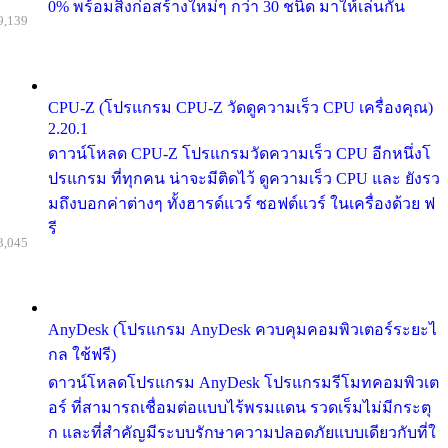
0% พร้อมสิ่งก่อสร้างใหม่ๆ กว่า 30 ชนิด มาให้เล่นกัน
9,139
CPU-Z (โปรแกรม CPU-Z วัดดูความเร็ว CPU เครื่องคุณ)
2.20.1
ดาวน์โหลด CPU-Z โปรแกรมวัดความเร็ว CPU อีกหนึ่งโ
ปรแกรม ที่ทุกคน น่าจะมีติดไว้ ดูความเร็ว CPU และ ยังรว
มถึงบอกค่าต่างๆ ทั้งฮารด์แวร์ ซอฟต์แวร์ ในเครื่องด้วย ฟ
รี
3,045
AnyDesk (โปรแกรม AnyDesk ควบคุมคอมพิวเตอร์ระยะไ
กล ใช้ฟรี)
ดาวน์โหลดโปรแกรม AnyDesk โปรแกรมรีโมทคอมพิวเต
อร์ ที่สามารถเชื่อมต่อแบบไร้พรมแดน รวดเร็มไม่มีกระตุ
ก และที่สำคัญมีระบบรักษาความปลอดภัยแบบเดียวกับที่ใ