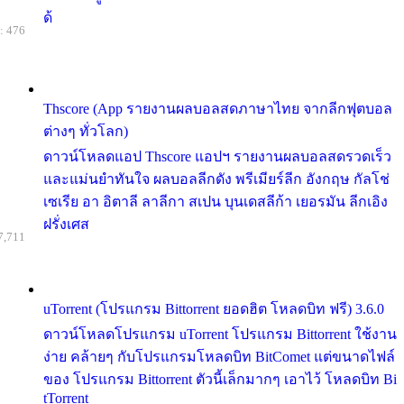
ด้
: 476
Thscore (App รายงานผลบอลสดภาษาไทย จากลีกฟุตบอล
ต่างๆ ทั่วโลก)
ดาวน์โหลดแอป Thscore แอปฯ รายงานผลบอลสดรวดเร็ว
และแม่นยำทันใจ ผลบอลลีกดัง พรีเมียร์ลีก อังกฤษ กัลโช่
เซเรีย อา อิตาลี ลาลีกา สเปน บุนเดสลีก้า เยอรมัน ลีกเอิง
ฝรั่งเศส
7,711
uTorrent (โปรแกรม Bittorrent ยอดฮิต โหลดบิท ฟรี) 3.6.0
ดาวน์โหลดโปรแกรม uTorrent โปรแกรม Bittorrent ใช้งาน
ง่าย คล้ายๆ กับโปรแกรมโหลดบิท BitComet แต่ขนาดไฟล์
ของ โปรแกรม Bittorrent ตัวนี้เล็กมากๆ เอาไว้ โหลดบิท Bi
tTorrent