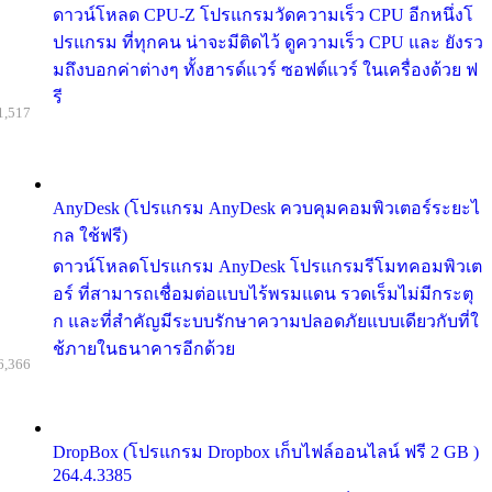
ดาวน์โหลด CPU-Z โปรแกรมวัดความเร็ว CPU อีกหนึ่งโ
ปรแกรม ที่ทุกคน น่าจะมีติดไว้ ดูความเร็ว CPU และ ยังรว
มถึงบอกค่าต่างๆ ทั้งฮารด์แวร์ ซอฟต์แวร์ ในเครื่องด้วย ฟ
รี
1,517
AnyDesk (โปรแกรม AnyDesk ควบคุมคอมพิวเตอร์ระยะไ
กล ใช้ฟรี)
ดาวน์โหลดโปรแกรม AnyDesk โปรแกรมรีโมทคอมพิวเต
อร์ ที่สามารถเชื่อมต่อแบบไร้พรมแดน รวดเร็มไม่มีกระตุ
ก และที่สำคัญมีระบบรักษาความปลอดภัยแบบเดียวกับที่ใ
ช้ภายในธนาคารอีกด้วย
6,366
DropBox (โปรแกรม Dropbox เก็บไฟล์ออนไลน์ ฟรี 2 GB )
264.4.3385