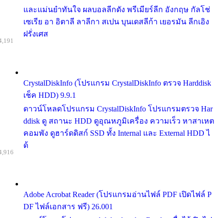
และแม่นยำทันใจ ผลบอลลีกดัง พรีเมียร์ลีก อังกฤษ กัลโช่
เซเรีย อา อิตาลี ลาลีกา สเปน บุนเดสลีก้า เยอรมัน ลีกเอิง
ฝรั่งเศส
4,191
CrystalDiskInfo (โปรแกรม CrystalDiskInfo ตรวจ Harddisk
เช็ค HDD) 9.9.1
ดาวน์โหลดโปรแกรม CrystalDiskInfo โปรแกรมตรวจ Har
ddisk ดู สถานะ HDD ดูอุณหภูมิเครื่อง ความเร็ว หาสาเหต
คอมพัง ดูฮาร์ดดิสก์ SSD ทั้ง Internal และ External HDD ไ
ด้
4,916
Adobe Acrobat Reader (โปรแกรมอ่านไฟล์ PDF เปิดไฟล์ P
DF ไฟล์เอกสาร ฟรี) 26.001