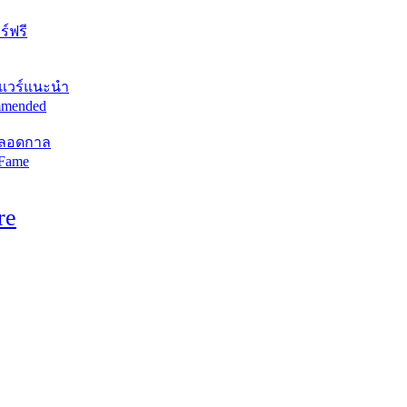
์ฟรี
แวร์แนะนำ
mended
ตลอดกาล
 Fame
re