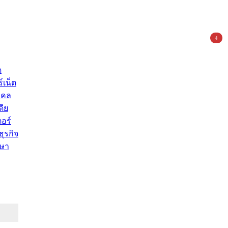
4
ด
์เน็ต
คคล
ดีย
อร์
ุรกิจ
ษา