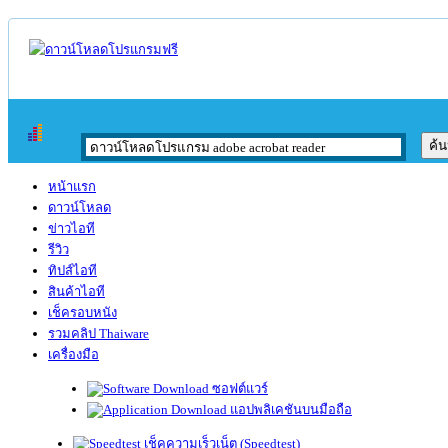
หน้าแรก
ดาวน์โหลด
ข่าวไอที
รีวิว
ทิปส์ไอที
สินค้าไอที
เช็ครอบหนัง
รวมคลิป Thaiware
เครื่องมือ
ซอฟต์แวร์
แอปพลิเคชันบนมือถือ
เช็คความเร็วเน็ต (Speedtest)