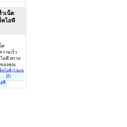
็วเน็ต
ช็คไอพี
น็ต
บความเร็ว
คไอพี ตรวจ
ีของคุณ
ไอพี