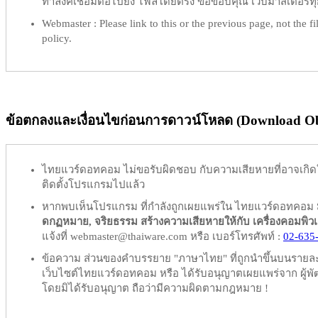
ทำลิ้งค์เชื่อมต่อไปยัง ไฟล์โดยตรง ขอขอบคุณ เว็บมาสเตอร์ทุก
Webmaster :
Please link to this or the previous page, not the fil
policy.
ข้อตกลงและเงื่อนไขก่อนการดาวน์โหลด (Download Obl
ไทยแวร์ดอทคอม
ไม่ขอรับผิดชอบ
กับความเสียหายที่อาจเกิด
ติดตั้งโปรแกรมไปแล้ว
หากพบเห็นโปรแกรม ที่กำลังถูกเผยแพร่ใน ไทยแวร์ดอทคอม
ดกฏหมาย, จริยธรรม สร้างความเสียหายให้กับ เครื่องคอมพิวเตอร์
แจ้งที่ webmaster@thaiware.com หรือ เบอร์โทรศัพท์ :
02-635
ข้อความ ส่วนของคำบรรยาย "ภาษาไทย" ที่ถูกนำขึ้นบนรายละเอ
เว็บไซต์ไทยแวร์ดอทคอม หรือ ได้รับอนุญาตเผยแพร่จาก ผู้พัฒ
โดยมิได้รับอนุญาต ถือว่ามีความผิดตามกฎหมาย !