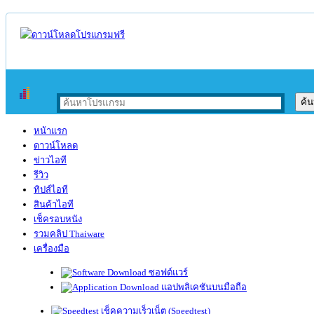
หน้าแรก
ดาวน์โหลด
ข่าวไอที
รีวิว
ทิปส์ไอที
สินค้าไอที
เช็ครอบหนัง
รวมคลิป Thaiware
เครื่องมือ
ซอฟต์แวร์
แอปพลิเคชันบนมือถือ
เช็คความเร็วเน็ต (Speedtest)