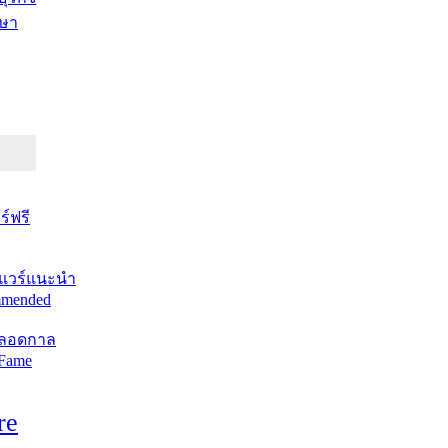
ษา
์ฟรี
แวร์แนะนำ
mended
ตลอดกาล
 Fame
re