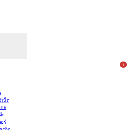
4
ด
์เน็ต
คคล
ดีย
อร์
ุรกิจ