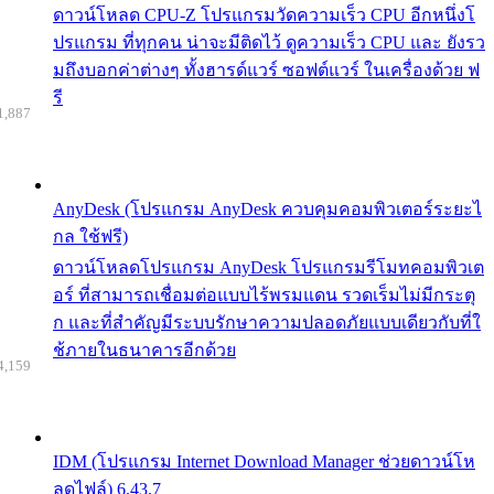
ดาวน์โหลด CPU-Z โปรแกรมวัดความเร็ว CPU อีกหนึ่งโ
ปรแกรม ที่ทุกคน น่าจะมีติดไว้ ดูความเร็ว CPU และ ยังรว
มถึงบอกค่าต่างๆ ทั้งฮารด์แวร์ ซอฟต์แวร์ ในเครื่องด้วย ฟ
รี
1,887
AnyDesk (โปรแกรม AnyDesk ควบคุมคอมพิวเตอร์ระยะไ
กล ใช้ฟรี)
ดาวน์โหลดโปรแกรม AnyDesk โปรแกรมรีโมทคอมพิวเต
อร์ ที่สามารถเชื่อมต่อแบบไร้พรมแดน รวดเร็มไม่มีกระตุ
ก และที่สำคัญมีระบบรักษาความปลอดภัยแบบเดียวกับที่ใ
ช้ภายในธนาคารอีกด้วย
4,159
IDM (โปรแกรม Internet Download Manager ช่วยดาวน์โห
ลดไฟล์) 6.43.7