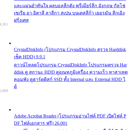
และแม่นยำทันใจ ผลบอลลีกดัง พรีเมียร์ลีก อังกฤษ กัลโช่
เซเรีย อา อิตาลี ลาลีกา สเปน บุนเดสลีก้า เยอรมัน ลีกเอิง
ฝรั่งเศส
4,301
CrystalDiskInfo (โปรแกรม CrystalDiskInfo ตรวจ Harddisk
เช็ค HDD) 9.9.1
ดาวน์โหลดโปรแกรม CrystalDiskInfo โปรแกรมตรวจ Har
ddisk ดู สถานะ HDD ดูอุณหภูมิเครื่อง ความเร็ว หาสาเหต
คอมพัง ดูฮาร์ดดิสก์ SSD ทั้ง Internal และ External HDD ไ
ด้
5,000
Adobe Acrobat Reader (โปรแกรมอ่านไฟล์ PDF เปิดไฟล์ P
DF ไฟล์เอกสาร ฟรี) 26.001