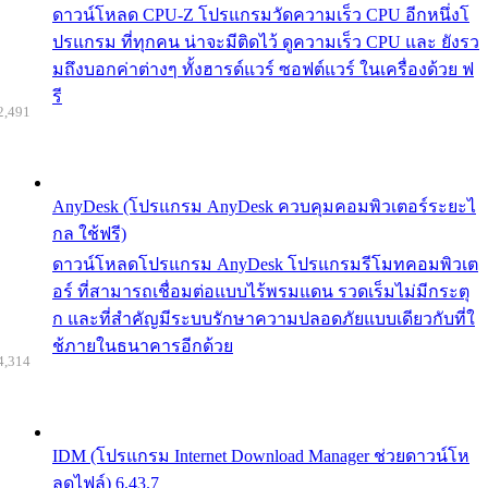
ดาวน์โหลด CPU-Z โปรแกรมวัดความเร็ว CPU อีกหนึ่งโ
ปรแกรม ที่ทุกคน น่าจะมีติดไว้ ดูความเร็ว CPU และ ยังรว
มถึงบอกค่าต่างๆ ทั้งฮารด์แวร์ ซอฟต์แวร์ ในเครื่องด้วย ฟ
รี
2,491
AnyDesk (โปรแกรม AnyDesk ควบคุมคอมพิวเตอร์ระยะไ
กล ใช้ฟรี)
ดาวน์โหลดโปรแกรม AnyDesk โปรแกรมรีโมทคอมพิวเต
อร์ ที่สามารถเชื่อมต่อแบบไร้พรมแดน รวดเร็มไม่มีกระตุ
ก และที่สำคัญมีระบบรักษาความปลอดภัยแบบเดียวกับที่ใ
ช้ภายในธนาคารอีกด้วย
4,314
IDM (โปรแกรม Internet Download Manager ช่วยดาวน์โห
ลดไฟล์) 6.43.7