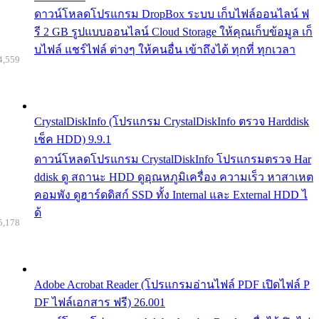
ดาวน์โหลดโปรแกรม DropBox ระบบ เก็บไฟล์ออนไลน์ ฟ
รี 2 GB รูปแบบออนไลน์ Cloud Storage ให้คุณเก็บข้อมูล เก็
บไฟล์ แชร์ไฟล์ ต่างๆ ให้คนอื่น เข้าถึงได้ ทุกที่ ทุกเวลา
4,559
CrystalDiskInfo (โปรแกรม CrystalDiskInfo ตรวจ Harddisk
เช็ค HDD) 9.9.1
ดาวน์โหลดโปรแกรม CrystalDiskInfo โปรแกรมตรวจ Har
ddisk ดู สถานะ HDD ดูอุณหภูมิเครื่อง ความเร็ว หาสาเหต
คอมพัง ดูฮาร์ดดิสก์ SSD ทั้ง Internal และ External HDD ไ
ด้
5,178
Adobe Acrobat Reader (โปรแกรมอ่านไฟล์ PDF เปิดไฟล์ P
DF ไฟล์เอกสาร ฟรี) 26.001