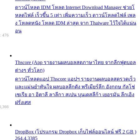
ดาวน์โหลด IDM โหลด Internet Download Manager ช่วยโ
หลดไฟล์ เร็วขึ้น 5 เท่า เพิ่มความเร็ว ดาวน์โหลดไฟล์ เพล
ง โหลดหนัง โหลด IDM ล่าสุด จาก Thaiware ไว้ใจได้แน่น
อน
: 476
Thscore (App รายงานผลบอลสดภาษาไทย จากลีกฟุตบอล
ต่างๆ ทั่วโลก)
ดาวน์โหลดแอป Thscore แอปฯ รายงานผลบอลสดรวดเร็ว
และแม่นยำทันใจ ผลบอลลีกดัง พรีเมียร์ลีก อังกฤษ กัลโช่
เซเรีย อา อิตาลี ลาลีกา สเปน บุนเดสลีก้า เยอรมัน ลีกเอิง
ฝรั่งเศส
6,366
DropBox (โปรแกรม Dropbox เก็บไฟล์ออนไลน์ ฟรี 2 GB )
264.4.3385