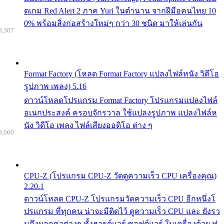
ดเกม Red Alert 2 ภาค Yuri ในตำนาน จากฝีมือคนไทย 10
0% พร้อมสิ่งก่อสร้างใหม่ๆ กว่า 30 ชนิด มาให้เล่นกัน
9,307
Format Factory (โหลด Format Factory แปลงไฟล์หนัง วิดีโอ
รูปภาพ เพลง) 5.16
ดาวน์โหลดโปรแกรม Format Factory โปรแกรมแปลงไฟล์
อเนกประสงค์ ครอบจักรวาล ใช้แปลงรูปภาพ แปลงไฟล์ห
นัง วิดีโอ เพลง ไฟล์เสียงออดิโอ ต่าง ๆ
9,060
CPU-Z (โปรแกรม CPU-Z วัดดูความเร็ว CPU เครื่องคุณ)
2.20.1
ดาวน์โหลด CPU-Z โปรแกรมวัดความเร็ว CPU อีกหนึ่งโ
ปรแกรม ที่ทุกคน น่าจะมีติดไว้ ดูความเร็ว CPU และ ยังรว
มถึงบอกค่าต่างๆ ทั้งฮารด์แวร์ ซอฟต์แวร์ ในเครื่องด้วย ฟ