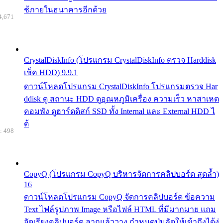
ช้ภายในธนาคารอีกด้วย
4,671
CrystalDiskInfo (โปรแกรม CrystalDiskInfo ตรวจ Harddisk
เช็ค HDD) 9.9.1
ดาวน์โหลดโปรแกรม CrystalDiskInfo โปรแกรมตรวจ Har
ddisk ดู สถานะ HDD ดูอุณหภูมิเครื่อง ความเร็ว หาสาเหต
คอมพัง ดูฮาร์ดดิสก์ SSD ทั้ง Internal และ External HDD ไ
ด้
: 498
CopyQ (โปรแกรม CopyQ บริหารจัดการคลิปบอร์ด สุดล้ำ)
16
ดาวน์โหลดโปรแกรม CopyQ จัดการคลิปบอร์ด ข้อความ
Text ไฟล์รูปภาพ Image หรือไฟล์ HTML ที่มีมากมาย แถม
จัดเรียงคลิปบอร์ด ลากแล้ววาง กำหนดปุ่มลัดให้เข้าถึงได้ง่