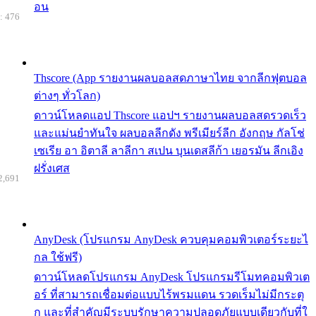
อน
: 476
Thscore (App รายงานผลบอลสดภาษาไทย จากลีกฟุตบอล
ต่างๆ ทั่วโลก)
ดาวน์โหลดแอป Thscore แอปฯ รายงานผลบอลสดรวดเร็ว
และแม่นยำทันใจ ผลบอลลีกดัง พรีเมียร์ลีก อังกฤษ กัลโช่
เซเรีย อา อิตาลี ลาลีกา สเปน บุนเดสลีก้า เยอรมัน ลีกเอิง
ฝรั่งเศส
2,691
AnyDesk (โปรแกรม AnyDesk ควบคุมคอมพิวเตอร์ระยะไ
กล ใช้ฟรี)
ดาวน์โหลดโปรแกรม AnyDesk โปรแกรมรีโมทคอมพิวเต
อร์ ที่สามารถเชื่อมต่อแบบไร้พรมแดน รวดเร็มไม่มีกระตุ
ก และที่สำคัญมีระบบรักษาความปลอดภัยแบบเดียวกับที่ใ