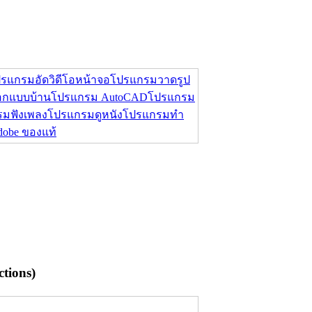
รแกรมอัดวิดีโอหน้าจอ
โปรแกรมวาดรูป
กแบบบ้าน
โปรแกรม AutoCAD
โปรแกรม
มฟังเพลง
โปรแกรมดูหนัง
โปรแกรมทำ
Adobe ของแท้
tions)