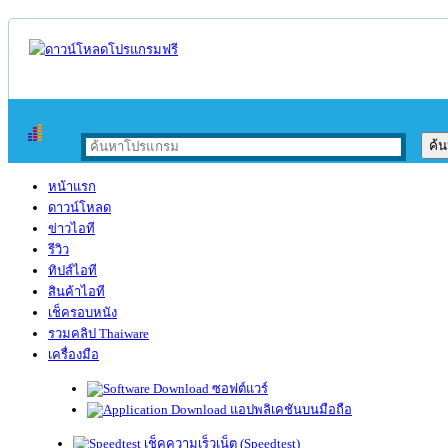
หน้าแรก
ดาวน์โหลด
ข่าวไอที
รีวิว
ทิปส์ไอที
สินค้าไอที
เช็ครอบหนัง
รวมคลิป Thaiware
เครื่องมือ
ซอฟต์แวร์
แอปพลิเคชันบนมือถือ
เช็คความเร็วเน็ต (Speedtest)