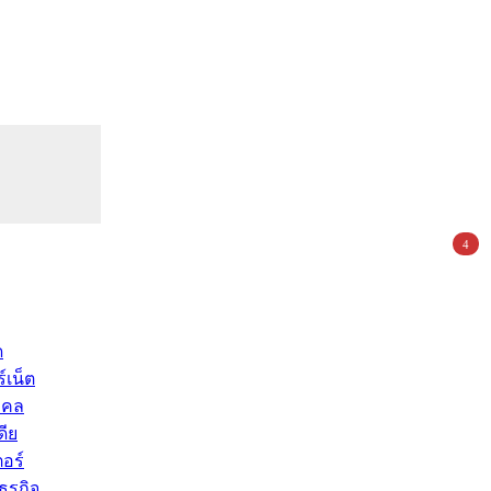
4
ด
์เน็ต
คคล
ดีย
อร์
ุรกิจ