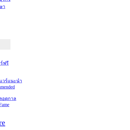
ษา
์ฟรี
แวร์แนะนำ
mended
ตลอดกาล
 Fame
re