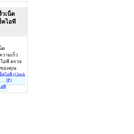
็วเน็ต
ช็คไอพี
น็ต
บความเร็ว
คไอพี ตรวจ
ีของคุณ
ไอพี