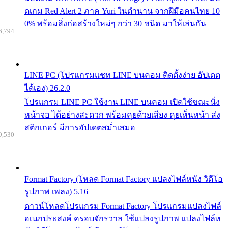
ดเกม Red Alert 2 ภาค Yuri ในตำนาน จากฝีมือคนไทย 10
0% พร้อมสิ่งก่อสร้างใหม่ๆ กว่า 30 ชนิด มาให้เล่นกัน
6,794
LINE PC (โปรแกรมแชท LINE บนคอม ติดตั้งง่าย อัปเดต
ได้เอง) 26.2.0
โปรแกรม LINE PC ใช้งาน LINE บนคอม เปิดใช้ขณะนั่ง
หน้าจอ ได้อย่างสะดวก พร้อมคุยด้วยเสียง คุยเห็นหน้า ส่ง
สติกเกอร์ มีการอัปเดตสม่ำเสมอ
9,530
Format Factory (โหลด Format Factory แปลงไฟล์หนัง วิดีโอ
รูปภาพ เพลง) 5.16
ดาวน์โหลดโปรแกรม Format Factory โปรแกรมแปลงไฟล์
อเนกประสงค์ ครอบจักรวาล ใช้แปลงรูปภาพ แปลงไฟล์ห