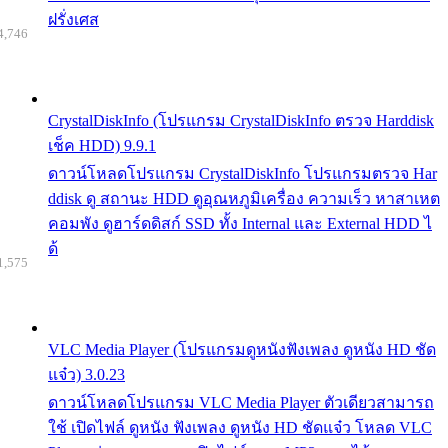
ฝรั่งเศส
4,746
CrystalDiskInfo (โปรแกรม CrystalDiskInfo ตรวจ Harddisk
เช็ค HDD) 9.9.1
ดาวน์โหลดโปรแกรม CrystalDiskInfo โปรแกรมตรวจ Har
ddisk ดู สถานะ HDD ดูอุณหภูมิเครื่อง ความเร็ว หาสาเหต
คอมพัง ดูฮาร์ดดิสก์ SSD ทั้ง Internal และ External HDD ไ
ด้
1,575
VLC Media Player (โปรแกรมดูหนังฟังเพลง ดูหนัง HD ชัด
แจ๋ว) 3.0.23
ดาวน์โหลดโปรแกรม VLC Media Player ตัวเดียวสามารถ
ใช้ เปิดไฟล์ ดูหนัง ฟังเพลง ดูหนัง HD ชัดแจ๋ว โหลด VLC