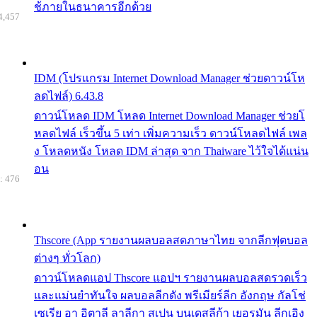
ช้ภายในธนาคารอีกด้วย
4,457
IDM (โปรแกรม Internet Download Manager ช่วยดาวน์โห
ลดไฟล์) 6.43.8
ดาวน์โหลด IDM โหลด Internet Download Manager ช่วยโ
หลดไฟล์ เร็วขึ้น 5 เท่า เพิ่มความเร็ว ดาวน์โหลดไฟล์ เพล
ง โหลดหนัง โหลด IDM ล่าสุด จาก Thaiware ไว้ใจได้แน่น
อน
: 476
Thscore (App รายงานผลบอลสดภาษาไทย จากลีกฟุตบอล
ต่างๆ ทั่วโลก)
ดาวน์โหลดแอป Thscore แอปฯ รายงานผลบอลสดรวดเร็ว
และแม่นยำทันใจ ผลบอลลีกดัง พรีเมียร์ลีก อังกฤษ กัลโช่
เซเรีย อา อิตาลี ลาลีกา สเปน บุนเดสลีก้า เยอรมัน ลีกเอิง