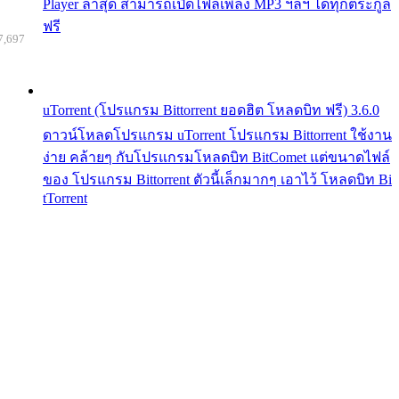
Player ล่าสุด สามารถเปิดไฟล์เพลง MP3 ฯลฯ ได้ทุกตระกูล
ฟรี
7,697
uTorrent (โปรแกรม Bittorrent ยอดฮิต โหลดบิท ฟรี) 3.6.0
ดาวน์โหลดโปรแกรม uTorrent โปรแกรม Bittorrent ใช้งาน
ง่าย คล้ายๆ กับโปรแกรมโหลดบิท BitComet แต่ขนาดไฟล์
ของ โปรแกรม Bittorrent ตัวนี้เล็กมากๆ เอาไว้ โหลดบิท Bi
tTorrent