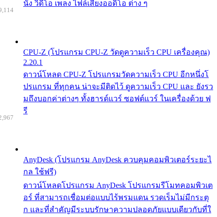
นัง วิดีโอ เพลง ไฟล์เสียงออดิโอ ต่าง ๆ
9,114
CPU-Z (โปรแกรม CPU-Z วัดดูความเร็ว CPU เครื่องคุณ)
2.20.1
ดาวน์โหลด CPU-Z โปรแกรมวัดความเร็ว CPU อีกหนึ่งโ
ปรแกรม ที่ทุกคน น่าจะมีติดไว้ ดูความเร็ว CPU และ ยังรว
มถึงบอกค่าต่างๆ ทั้งฮารด์แวร์ ซอฟต์แวร์ ในเครื่องด้วย ฟ
รี
2,967
AnyDesk (โปรแกรม AnyDesk ควบคุมคอมพิวเตอร์ระยะไ
กล ใช้ฟรี)
ดาวน์โหลดโปรแกรม AnyDesk โปรแกรมรีโมทคอมพิวเต
อร์ ที่สามารถเชื่อมต่อแบบไร้พรมแดน รวดเร็มไม่มีกระตุ
ก และที่สำคัญมีระบบรักษาความปลอดภัยแบบเดียวกับที่ใ