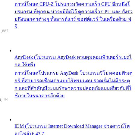
ดาวน์โหลด CPU-Z โปรแกรมวัดความเร็ว CPU อีกหนึ่งโ
ปรแกรม ที่ทุกคน น่าจะมีติดไว้ ดูความเร็ว CPU และ ยังรว
มถึงบอกค่าต่างๆ ทั้งฮารด์แวร์ ซอฟต์แวร์ ในเครื่องด้วย ฟ
รี
1,887
AnyDesk (โปรแกรม AnyDesk ควบคุมคอมพิวเตอร์ระยะไ
กล ใช้ฟรี)
ดาวน์โหลดโปรแกรม AnyDesk โปรแกรมรีโมทคอมพิวเต
อร์ ที่สามารถเชื่อมต่อแบบไร้พรมแดน รวดเร็มไม่มีกระตุ
ก และที่สำคัญมีระบบรักษาความปลอดภัยแบบเดียวกับที่ใ
ช้ภายในธนาคารอีกด้วย
4,159
IDM (โปรแกรม Internet Download Manager ช่วยดาวน์โห
ลดไฟล์) 6.43.7