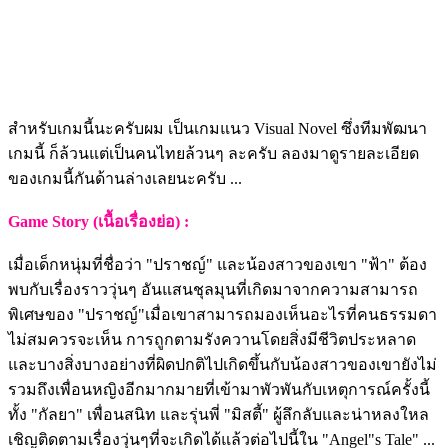
สำหรับเกมนี้นะครับผม เป็นเกมแนว Visual Novel ซึ่งทีมพัฒนา
เกมนี้ ก็ล้วนแต่เป็นคนไทยล้วนๆ ละครับ ลองมาดูรายละเอียด
ของเกมนี้กันด้านล่างเลยนะครับ ...
Game Story (เนื้อเรื่องย่อ) :
เมื่อเด็กหนุ่มที่ชื่อว่า "ปราชญ์" และน้องสาวของเขา "ฟ้า" ต้อง
พบกับเรื่องราววุ่นๆ อันแสนชุลมุนที่เกิดมาจากความสามารถ
พิเศษของ "ปราชญ์"เมื่อเขาสามารถมองเห็นอะไรที่คนธรรมดา
ไม่สมควรจะเห็น การถูกตามรังควานโดยสิ่งมีชีวิตประหลาด
และบางสิ่งบางอย่างที่ผิดปกติไปเกิดขึ้นกับน้องสาวของเขายังไม่
รวมถึงเพื่อนหญิงอีกมากมายที่เข้ามาพัวพันกับเหตุการณ์ครั้งนี้
ทั้ง "กัลยา" เพื่อนสนิท และรุ่นพี่ "มิสตี้" ผู้ลึกลับและน่าหลงใหล
เชิญติดตามเรื่องวุ่นๆที่จะเกิดได้แล้วต่อไปนี้ใน "Angel"s Tale" ...