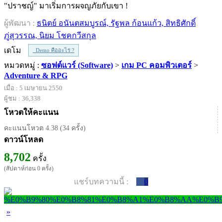
"ปราชญ์" มาเริ่มการผจญภัยกับเขา !
ผู้พัฒนา :
ธนิตย์ อนันตสมบูรณ์, รัฐพล ก้อนแก้ว, สิทธิศักดิ์
ภู่สุวรรณ, นิยม โชคกวีสกุล
เดโม
Demo คืออะไร ?
หมวดหมู่ :
ซอฟต์แวร์ (Software)
>
เกม PC คอมพิวเตอร์
>
Adventure & RPG
เมื่อ : 5 เมษายน 2550
ผู้ชม : 36,338
โหวตให้คะแนน
คะแนนโหวต 4.38 (34 ครั้ง)
ดาวน์โหลด
8,702
ครั้ง
(สัปดาห์ก่อน 0 ครั้ง)
แชร์บทความนี้ :
0
»