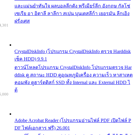
และแม่นยำทันใจ ผลบอลลีกดัง พรีเมียร์ลีก อังกฤษ กัลโช่
เซเรีย อา อิตาลี ลาลีกา สเปน บุนเดสลีก้า เยอรมัน ลีกเอิง
ฝรั่งเศส
4,301
CrystalDiskInfo (โปรแกรม CrystalDiskInfo ตรวจ Harddisk
เช็ค HDD) 9.9.1
ดาวน์โหลดโปรแกรม CrystalDiskInfo โปรแกรมตรวจ Har
ddisk ดู สถานะ HDD ดูอุณหภูมิเครื่อง ความเร็ว หาสาเหต
คอมพัง ดูฮาร์ดดิสก์ SSD ทั้ง Internal และ External HDD ไ
ด้
5,000
Adobe Acrobat Reader (โปรแกรมอ่านไฟล์ PDF เปิดไฟล์ P
DF ไฟล์เอกสาร ฟรี) 26.001