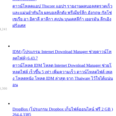
ดาวน์โหลดแอป Thscore แอปฯ รายงานผลบอลสดรวดเร็ว
และแม่นยำทันใจ ผลบอลลีกดัง พรีเมียร์ลีก อังกฤษ กัลโช่
เซเรีย อา อิตาลี ลาลีกา สเปน บุนเดสลีก้า เยอรมัน ลีกเอิง
ฝรั่งเศส
4,241
IDM (โปรแกรม Internet Download Manager ช่วยดาวน์โห
ลดไฟล์) 6.43.7
ดาวน์โหลด IDM โหลด Internet Download Manager ช่วยโ
หลดไฟล์ เร็วขึ้น 5 เท่า เพิ่มความเร็ว ดาวน์โหลดไฟล์ เพล
ง โหลดหนัง โหลด IDM ล่าสุด จาก Thaiware ไว้ใจได้แน่น
อน
6,366
DropBox (โปรแกรม Dropbox เก็บไฟล์ออนไลน์ ฟรี 2 GB )
264.4.3385