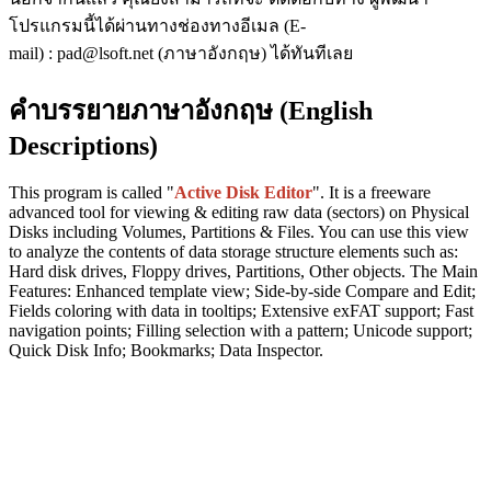
โปรแกรมนี้ได้ผ่านทางช่องทางอีเมล (E-
mail) : pad@lsoft.net (ภาษาอังกฤษ) ได้ทันทีเลย
คำบรรยายภาษาอังกฤษ (English
Descriptions)
This program is called "
Active Disk Editor
". It is a freeware
advanced tool for viewing & editing raw data (sectors) on Physical
Disks including Volumes, Partitions & Files. You can use this view
to analyze the contents of data storage structure elements such as:
Hard disk drives, Floppy drives, Partitions, Other objects. The Main
Features: Enhanced template view; Side-by-side Compare and Edit;
Fields coloring with data in tooltips; Extensive exFAT support; Fast
navigation points; Filling selection with a pattern; Unicode support;
Quick Disk Info; Bookmarks; Data Inspector.