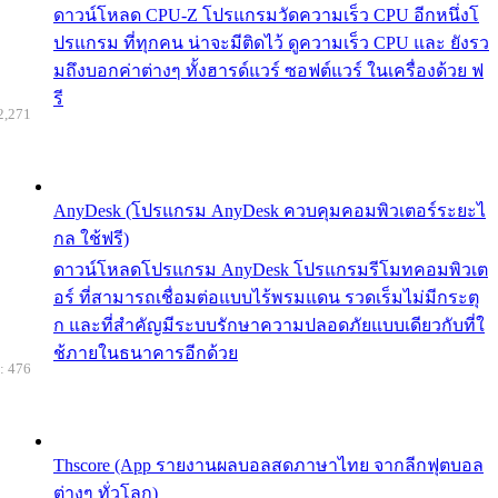
ดาวน์โหลด CPU-Z โปรแกรมวัดความเร็ว CPU อีกหนึ่งโ
ปรแกรม ที่ทุกคน น่าจะมีติดไว้ ดูความเร็ว CPU และ ยังรว
มถึงบอกค่าต่างๆ ทั้งฮารด์แวร์ ซอฟต์แวร์ ในเครื่องด้วย ฟ
รี
2,271
AnyDesk (โปรแกรม AnyDesk ควบคุมคอมพิวเตอร์ระยะไ
กล ใช้ฟรี)
ดาวน์โหลดโปรแกรม AnyDesk โปรแกรมรีโมทคอมพิวเต
อร์ ที่สามารถเชื่อมต่อแบบไร้พรมแดน รวดเร็มไม่มีกระตุ
ก และที่สำคัญมีระบบรักษาความปลอดภัยแบบเดียวกับที่ใ
ช้ภายในธนาคารอีกด้วย
: 476
Thscore (App รายงานผลบอลสดภาษาไทย จากลีกฟุตบอล
ต่างๆ ทั่วโลก)