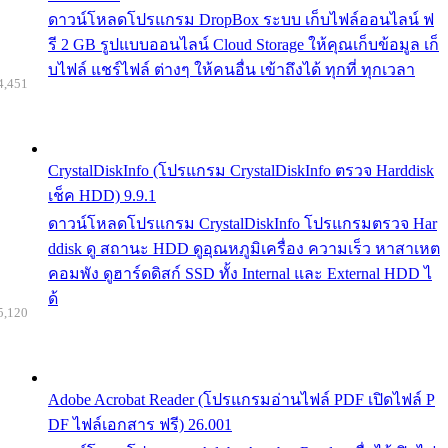
ดาวน์โหลดโปรแกรม DropBox ระบบ เก็บไฟล์ออนไลน์ ฟ
รี 2 GB รูปแบบออนไลน์ Cloud Storage ให้คุณเก็บข้อมูล เก็
บไฟล์ แชร์ไฟล์ ต่างๆ ให้คนอื่น เข้าถึงได้ ทุกที่ ทุกเวลา
4,451
CrystalDiskInfo (โปรแกรม CrystalDiskInfo ตรวจ Harddisk
เช็ค HDD) 9.9.1
ดาวน์โหลดโปรแกรม CrystalDiskInfo โปรแกรมตรวจ Har
ddisk ดู สถานะ HDD ดูอุณหภูมิเครื่อง ความเร็ว หาสาเหต
คอมพัง ดูฮาร์ดดิสก์ SSD ทั้ง Internal และ External HDD ไ
ด้
5,120
Adobe Acrobat Reader (โปรแกรมอ่านไฟล์ PDF เปิดไฟล์ P
DF ไฟล์เอกสาร ฟรี) 26.001