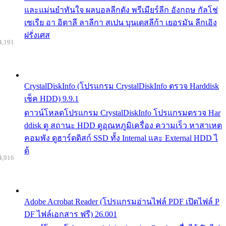
และแม่นยำทันใจ ผลบอลลีกดัง พรีเมียร์ลีก อังกฤษ กัลโช่
เซเรีย อา อิตาลี ลาลีกา สเปน บุนเดสลีก้า เยอรมัน ลีกเอิง
ฝรั่งเศส
4,191
CrystalDiskInfo (โปรแกรม CrystalDiskInfo ตรวจ Harddisk
เช็ค HDD) 9.9.1
ดาวน์โหลดโปรแกรม CrystalDiskInfo โปรแกรมตรวจ Har
ddisk ดู สถานะ HDD ดูอุณหภูมิเครื่อง ความเร็ว หาสาเหต
คอมพัง ดูฮาร์ดดิสก์ SSD ทั้ง Internal และ External HDD ไ
ด้
4,916
Adobe Acrobat Reader (โปรแกรมอ่านไฟล์ PDF เปิดไฟล์ P
DF ไฟล์เอกสาร ฟรี) 26.001