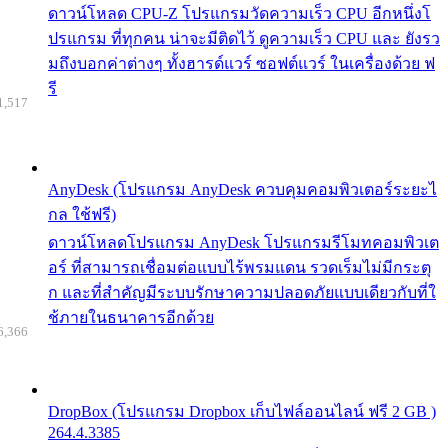
ดาวน์โหลด CPU-Z โปรแกรมวัดความเร็ว CPU อีกหนึ่งโ
ปรแกรม ที่ทุกคน น่าจะมีติดไว้ ดูความเร็ว CPU และ ยังรว
มถึงบอกค่าต่างๆ ทั้งฮารด์แวร์ ซอฟต์แวร์ ในเครื่องด้วย ฟ
รี
1,517
AnyDesk (โปรแกรม AnyDesk ควบคุมคอมพิวเตอร์ระยะไ
กล ใช้ฟรี)
ดาวน์โหลดโปรแกรม AnyDesk โปรแกรมรีโมทคอมพิวเต
อร์ ที่สามารถเชื่อมต่อแบบไร้พรมแดน รวดเร็มไม่มีกระตุ
ก และที่สำคัญมีระบบรักษาความปลอดภัยแบบเดียวกับที่ใ
ช้ภายในธนาคารอีกด้วย
6,366
DropBox (โปรแกรม Dropbox เก็บไฟล์ออนไลน์ ฟรี 2 GB )
264.4.3385