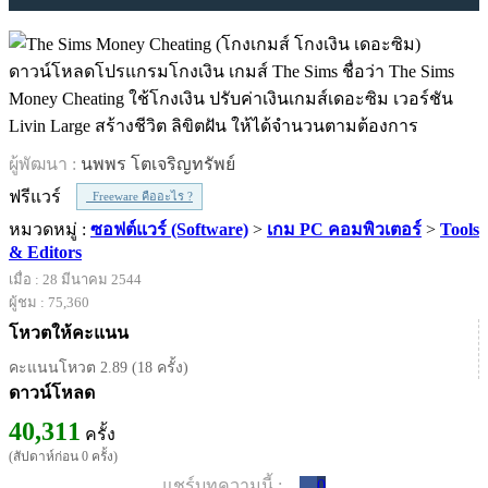
ดาวน์โหลดโปรแกรมโกงเงิน เกมส์ The Sims ชื่อว่า The Sims
Money Cheating ใช้โกงเงิน ปรับค่าเงินเกมส์เดอะซิม เวอร์ชัน
Livin Large สร้างชีวิต ลิขิตฝัน ให้ได้จำนวนตามต้องการ
ผู้พัฒนา :
นพพร โตเจริญทรัพย์
ฟรีแวร์
Freeware คืออะไร ?
หมวดหมู่ :
ซอฟต์แวร์ (Software)
>
เกม PC คอมพิวเตอร์
>
Tools
& Editors
เมื่อ : 28 มีนาคม 2544
ผู้ชม : 75,360
โหวตให้คะแนน
คะแนนโหวต 2.89 (18 ครั้ง)
ดาวน์โหลด
40,311
ครั้ง
(สัปดาห์ก่อน 0 ครั้ง)
แชร์บทความนี้ :
0