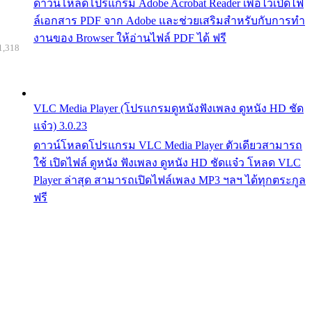
ดาวน์โหลดโปรแกรม Adobe Acrobat Reader เพื่อไว้เปิดไฟ
ล์เอกสาร PDF จาก Adobe และช่วยเสริมสำหรับกับการทำ
งานของ Browser ให้อ่านไฟล์ PDF ได้ ฟรี
1,318
VLC Media Player (โปรแกรมดูหนังฟังเพลง ดูหนัง HD ชัด
แจ๋ว) 3.0.23
ดาวน์โหลดโปรแกรม VLC Media Player ตัวเดียวสามารถ
ใช้ เปิดไฟล์ ดูหนัง ฟังเพลง ดูหนัง HD ชัดแจ๋ว โหลด VLC
Player ล่าสุด สามารถเปิดไฟล์เพลง MP3 ฯลฯ ได้ทุกตระกูล
ฟรี