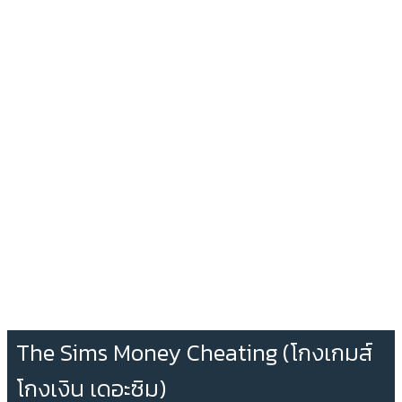
The Sims Money Cheating (โกงเกมส์
โกงเงิน เดอะซิม)